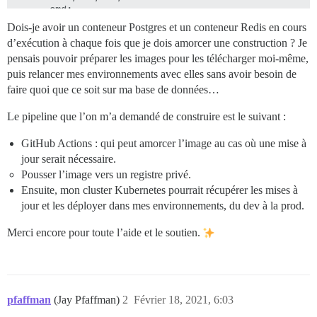
      cmd:

        - sed -i 's/GlobalSetting.serve_static_assets
Dois-je avoir un conteneur Postgres et un conteneur Redis en cours
        - bash -c "touch -a /shared/log/rails/{sideki
d’exécution à chaque fois que je dois amorcer une construction ? Je
        - bash -c "ln -s /shared/log/rails/{sidekiq,p
pensais pouvoir préparer les images pour les télécharger moi-même,
puis relancer mes environnements avec elles sans avoir besoin de
faire quoi que ce soit sur ma base de données…
Le pipeline que l’on m’a demandé de construire est le suivant :
GitHub Actions : qui peut amorcer l’image au cas où une mise à
jour serait nécessaire.
Pousser l’image vers un registre privé.
Ensuite, mon cluster Kubernetes pourrait récupérer les mises à
jour et les déployer dans mes environnements, du dev à la prod.
Merci encore pour toute l’aide et le soutien.
pfaffman
(Jay Pfaffman)
2
Février 18, 2021, 6:03