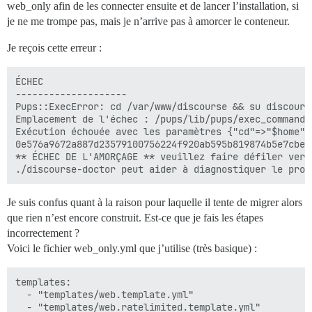
web_only afin de les connecter ensuite et de lancer l’installation, si
je ne me trompe pas, mais je n’arrive pas à amorcer le conteneur.
Je reçois cette erreur :
ÉCHEC

--------------------

Pups::ExecError: cd /var/www/discourse && su discours
Emplacement de l'échec : /pups/lib/pups/exec_command.r
Exécution échouée avec les paramètres {"cd"=>"$home",
0e576a9672a887d23579100756224f920ab595b819874b5e7cbe48
** ÉCHEC DE L'AMORÇAGE ** veuillez faire défiler vers
Je suis confus quant à la raison pour laquelle il tente de migrer alors
que rien n’est encore construit. Est-ce que je fais les étapes
incorrectement ?
Voici le fichier web_only.yml que j’utilise (très basique) :
templates:

  - "templates/web.template.yml"

  - "templates/web.ratelimited.template.yml"
