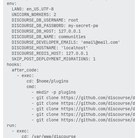
env:

  LANG: en_US.UTF-8

  UNICORN_WORKERS: 2

  DISCOURSE_DB_USERNAME: root

  DISCOURSE_DB_PASSWORD: my-secret-pw

  DISCOURSE_DB_HOST: 127.0.0.1

  DISCOURSE_DB_NAME: communities

  DISCOURSE_DEVELOPER_EMAILS: 'email@mail.com'

  DISCOURSE_HOSTNAME: 'localhost'

  DISCOURSE_REDIS_HOST: 127.0.0.1

  SKIP_POST_DEPLOYMENT_MIGRATIONS: 1

hooks:

  after_code:

    - exec:

        cd: $home/plugins

        cmd:

          - mkdir -p plugins

          - git clone https://github.com/discourse/doc
          - git clone https://github.com/discourse/dis
          - git clone https://github.com/discourse/dis
          - git clone https://github.com/discourse/di
          - git clone https://github.com/discourse/dis
run:

  - exec:

      cd: /var/www/discourse
