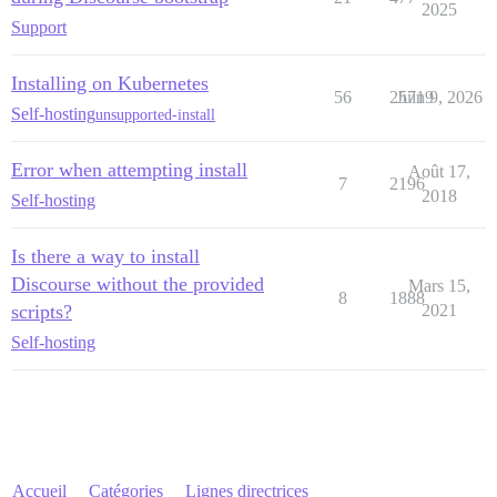
2025
Support
Installing on Kubernetes
56
25719
Juin 9, 2026
Self-hosting
unsupported-install
Error when attempting install
Août 17,
7
2196
2018
Self-hosting
Is there a way to install
Discourse without the provided
Mars 15,
8
1888
scripts?
2021
Self-hosting
Accueil
Catégories
Lignes directrices