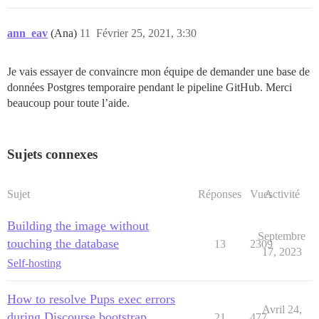
ann_eav
(Ana)
11
Février 25, 2021, 3:30
Je vais essayer de convaincre mon équipe de demander une base de
données Postgres temporaire pendant le pipeline GitHub. Merci
beaucoup pour toute l’aide.
Sujets connexes
Sujet
Réponses
Vues
Activité
Building the image without
Septembre
touching the database
13
2309
17, 2023
Self-hosting
How to resolve Pups exec errors
Avril 24,
during Discourse bootstrap
21
477