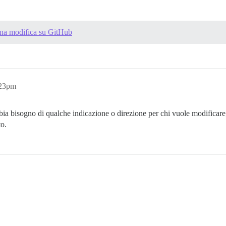
una modifica su GitHub
:23pm
a bisogno di qualche indicazione o direzione per chi vuole modificare
to.