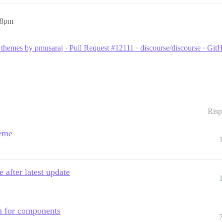
48pm
themes by pmusaraj · Pull Request #12111 · discourse/discourse · Git
Risp
heme
after latest update
n for components