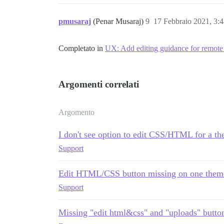
pmusaraj
(Penar Musaraj)
9
17 Febbraio 2021, 3:
Completato in
UX: Add editing guidance for remote 
Argomenti correlati
Argomento
I don't see option to edit CSS/HTML for a t
Support
Edit HTML/CSS button missing on one theme 
Support
Missing "edit html&css" and "uploads" butto