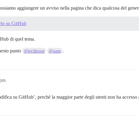
ossiamo aggiungere un avviso nella pagina che dica qualcosa del gener
rlo su GitHub
itHub di quel tema.
questo punto
.
@eviltrout
@sam
1pm
ica su GitHub’, perché la maggior parte degli utenti non ha accesso a