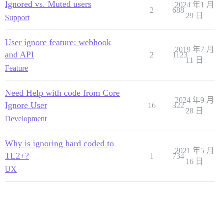
Ignored vs. Muted users
2024 年1 月
2
688
29 日
Support
User ignore feature: webhook
2019 年7 月
and API
2
1123
11 日
Feature
Need Help with code from Core
2024 年9 月
Ignore User
16
322
28 日
Development
Why is ignoring hard coded to
2021 年5 月
TL2+?
1
734
16 日
UX