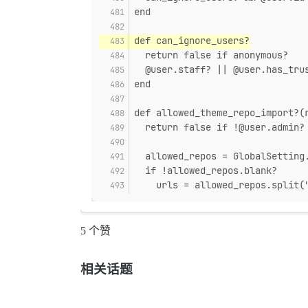
end
def can_ignore_users?
  return false if anonymous?
  @user.staff? || @user.has_tru
end
def allowed_theme_repo_import?(
  return false if !@user.admin?
  allowed_repos = GlobalSetting
  if !allowed_repos.blank?
    urls = allowed_repos.split(
5 个赞
相关话题