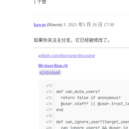
1 个赞
hawm
(Hawm)
3
2021 年5 月 16 日 17:30
如果你关注主分支，它已经被修改了。
github.com/discourse/discourse
lib/guardian.rb
a24b6daa8
def can_mute_users?
  return false if anonymous?
  @user.staff? || @user.trust_l
end
def can_ignore_user?(target_use
  can_ignore_users? && @user.id