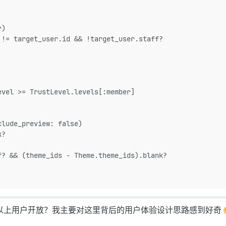
r)
 != target_user.id && !target_user.staff?
evel >= TrustLevel.levels[:member]
clude_preview: false)
k?
f? && (theme_ids - Theme.theme_ids).blank?
 及以上用户开放？我主要对这里背后的用户体验设计思路感到好奇