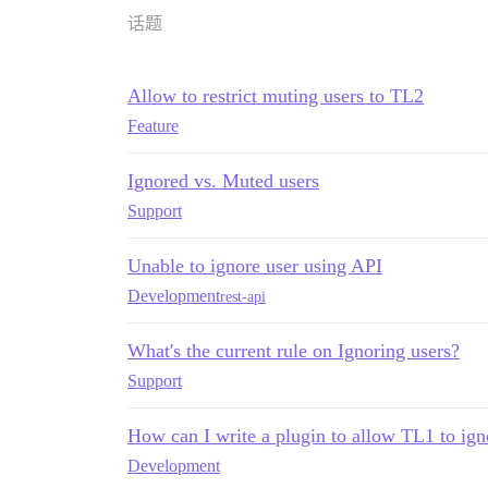
话题
Allow to restrict muting users to TL2
Feature
Ignored vs. Muted users
Support
Unable to ignore user using API
Development
rest-api
What's the current rule on Ignoring users?
Support
How can I write a plugin to allow TL1 to ign
Development