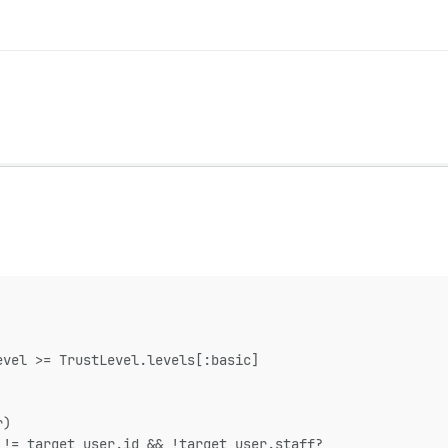
evel >= TrustLevel.levels[:basic]
r)
 != target_user.id && !target_user.staff?