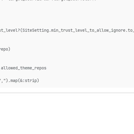
st_level?(SiteSetting.min_trust_level_to_allow_ignore.to
repo)
.allowed_theme_repos
",").map(&:strip)