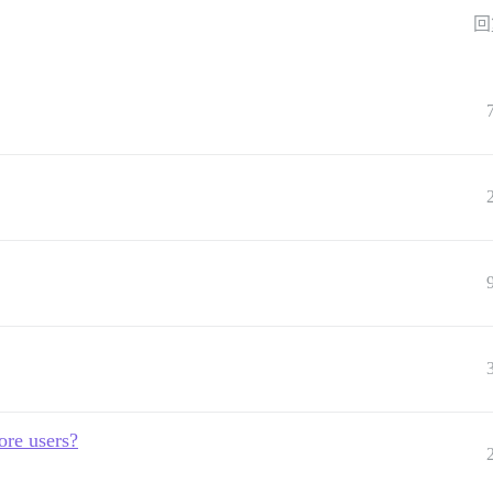
回
ore users?