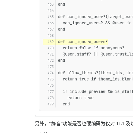
end
def can_ignore_user?(target_use
  can_ignore_users? && @user.id
end
def can_ignore_users?
  return false if anonymous?
  @user.staff? || @user.trust_l
end
def allow_themes?(theme_ids, in
  return true if theme_ids.blan
  if include_preview && is_staf
    return true
  end
另外，“静音”功能是否也硬编码为仅对 TL1