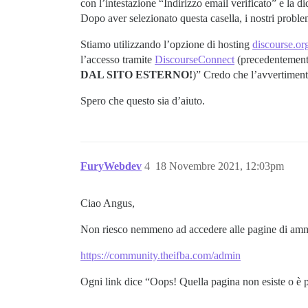
con l’intestazione “Indirizzo email verificato” e la d
Dopo aver selezionato questa casella, i nostri proble
Stiamo utilizzando l’opzione di hosting
discourse.or
l’accesso tramite
DiscourseConnect
(precedentement
DAL SITO ESTERNO!
)” Credo che l’avvertimento
Spero che questo sia d’aiuto.
FuryWebdev
4
18 Novembre 2021, 12:03pm
Ciao Angus,
Non riesco nemmeno ad accedere alle pagine di ammin
https://community.theifba.com/admin
Ogni link dice “Oops! Quella pagina non esiste o è p