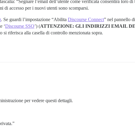
idascalia: “Segnare l’email dell’utente come verificata consentirà loro d
mi di accesso per i nuovi utenti sono scomparsi.
g
. Se guardi l’impostazione “Abilita
Discourse Connect
” nel pannello d
e ‘
Discourse SSO
’) (
ATTENZIONE: GLI INDIRIZZI EMAIL D
 si riferisca alla casella di controllo menzionata sopra.
istrazione per vedere questi dettagli.
rivata.”