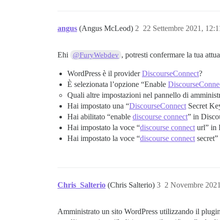
angus
(Angus McLeod)
2
22 Settembre 2021, 12:
Ehi
, potresti confermare la tua att
@FuryWebdev
WordPress è il provider
DiscourseConnect
?
È selezionata l’opzione “Enable
DiscourseConne
Quali altre impostazioni nel pannello di amminist
Hai impostato una “
DiscourseConnect
Secret Ke
Hai abilitato “enable
discourse connect
” in Disco
Hai impostato la voce “
discourse connect
url” in
Hai impostato la voce “
discourse connect
secret” 
Chris_Salterio
(Chris Salterio)
3
2 Novembre 2021
Amministrato un sito WordPress utilizzando il plugin