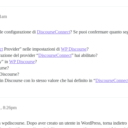
11am
uale configurazione di
DiscourseConnect
? Se puoi confermare quanto se
ct
Provider” nelle impostazioni di
WP Discourse
?
razione del provider “
DiscourseConnect
” hai abilitato?
y” in
WP Discourse
?
urse?
 Discourse?
in Discourse con lo stesso valore che hai definito in “
DiscourseConnec
, 8:26pm
 wpdiscourse. Dopo aver creato un utente in WordPress, torna indietro e