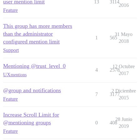
user mention limit
13
3114
2016
Feature
This group has more members
than the administrator
31 Mayo
1
565
configured mention limit
2018
Support
Mentioning @trust_level_0
12 Octubre
4
2578
2017
UX
mentions
@group and notifications
2 Diciembre
7
3177
2015
Feature
Increase Scroll Limit for
28 Junio
@mentioning groups
0
408
2019
Feature