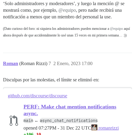
‘Solo administradores y moderadores’, y luego la mención @ se
mostrará como, por ejemplo,
@equipo
, pero nadie recibirá una
notificación a menos que un miembro del personal la use.
(Dato curioso del foro: ni siquiera los administradores pueden mencionar a
@equipo
aquí
ahora después de que accidentalmente lo usé unas 15 veces en mi primera semana… :))
Roman
(Roman Rizzi)
7
2 Enero, 2023 17:00
Disculpas por las molestias, el límite se eliminó en:
github.com/discourse/discourse
PERF: Make chat mention notifications
async.
main
async_chat_notifications
←
opened
07:27PM - 31 Dec 22 UTC
romanrizzi
+106
-10