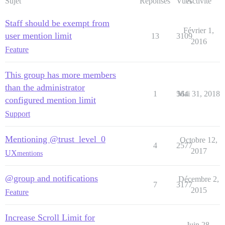
Sujet
Réponses
Vues
Activité
Staff should be exempt from
Février 1,
user mention limit
13
3109
2016
Feature
This group has more members
than the administrator
1
564
Mai 31, 2018
configured mention limit
Support
Mentioning @trust_level_0
Octobre 12,
4
2577
2017
UX
mentions
@group and notifications
Décembre 2,
7
3177
2015
Feature
Increase Scroll Limit for
Juin 28,