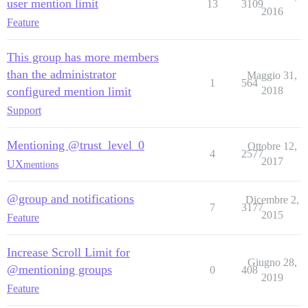
user mention limit
13
3109
2016
Feature
This group has more members
than the administrator
Maggio 31,
1
564
configured mention limit
2018
Support
Mentioning @trust_level_0
Ottobre 12,
4
2577
2017
UX
mentions
@group and notifications
Dicembre 2,
7
3177
2015
Feature
Increase Scroll Limit for
Giugno 28,
@mentioning groups
0
408
2019
Feature