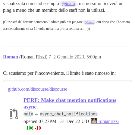
visualizzata come ad esempio
, ma nessuno riceverà un
@team
ping a meno che un membro dello staff non la utilizzi.
(Curiosità del forum: nemmeno l’admin può più pingare
qui dopo che l’ho usato
@team
accidentalmente circa 15 volte nella mia prima settimana… :))
Roman
(Roman Rizzi)
7
2 Gennaio 2023, 5:00pm
Ci scusiamo per l’inconveniente, il limite è stato rimosso in:
github.com/discourse/discourse
PERF: Make chat mention notifications
async.
main
async_chat_notifications
←
opened
07:27PM - 31 Dec 22 UTC
romanrizzi
+106
-10