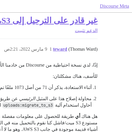
Discourse Meta
غير قادر على الترحيل إلى S3، وبالتالي غير قادر على الاستعادة من النسخ الاحتياطي
الدعم
تثبيت
(Thomas Ward)
teward
1
9 مارس 2022، 2:21ص
إذًا، لدي نسخة احتياطية من Discourse من خادمنا الأولي ونحاول نقل النظام إلى نظام جديد.
للأسف، هناك مشكلتان:
أثناء الاستعادة، يذكر أن 71 من أصل 1073 ملفًا تم تحميله لم يتم ترحيله إلى S3، وبالتالي يفشل بشكل قاطع أثناء عملية الاستعادة.
محاولة إصلاح هذا على المثيل
الرئيسي
أحاول استخدام آلية
uploads:migrate_to_s3
ال
هل هناك
أي
طريقة للحصول على معلومات مفصلة 
أشياء قديمة موجودة في جانب AWS S3. وهو ما لا أعتقد أنه يمكنني ترحيله بسهولة إلى مثيل MinIO الخاص بي.