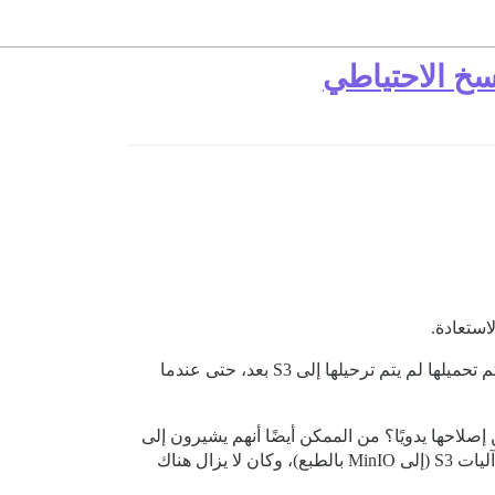
عن طريق إعادة خبز المنشورات، وما إلى ذلك، يشير إلى أن بعض الملفات التي تم تحميلها لم يتم ترحيلها إلى S3 بعد، حتى عندما
إصلاحها يدويًا؟ من الممكن أيضًا أنهم يشيرون إلى
مستودع S3 ميت/فاشل كنا نقوم بالتحميل منه في البداية، باستثناء أن الأمور انفجرت في تلك المرحلة وقمنا ببساطة بتغيير آليات S3 (إلى MinIO بالطبع)، وكان لا يزال هناك