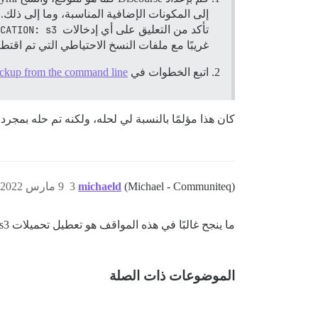
إلى المكونات الإضافية المناسبة، وما إلى ذلك.
تأكد من التعليق على أي إدخالات
CATION: s3
غريبًا مع ملفات النسخ الاحتياطي التي تم اقتطا
اتبع الخطوات في
ackup from the command line
كان هذا مؤلمًا بالنسبة لي لحله، ولكنه تم حله بمجر
(Michael - Communiteq)
michaeld
3
9 مارس 2022، 5:43ص
ما ينجح غالبًا في هذه المواقف هو تعطيل تحميلات s3 مؤقتًا على المثيل الأصلي قبل أخذ نسخة احتياطية. بعد الاستعادة، يمكنك إعادة تمكين s3.
الموضوعات ذات الصلة