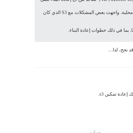
في app.yml، إذا كنت تعمل مع نسخ احتياطية محلية. واجهت بعض المشكلات مع S3 الذي كان
 بما في ذلك خطوات إعادة البناء.
قد نجح، لذا…
مرات