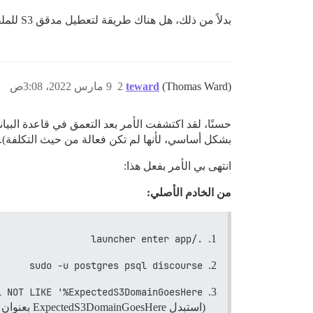
بدلاً من ذلك، هل هناك طريقة لتعطيل مدقق S3 للملفات التي تم تحميلها في آلية الاستعادة لأنني قمت بالفعل بفرض ترحيل الملفات التي تم تحميلها بنفسي بالفعل؟
(Thomas Ward)
teward
2
9 مارس 2022، 3:08ص
بشكل أساسي، لأنها لم تكن فعالة من حيث التكلفة).
انتهى بي الأمر بفعل هذا:
من الخادم الأصلي:
./launcher enter app
sudo -u postgres psql discourse
 NOT LIKE '%ExpectedS3DomainGoesHere%'
(استبدل ExpectedS3DomainGoesHere بعنوان URL الفعلي الذي تستخدمه لتكوين S3 الخاص بك)