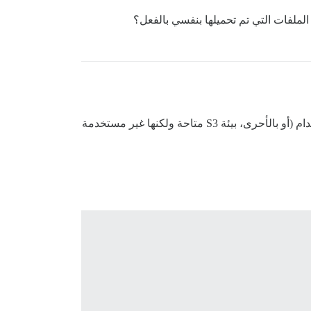
حسنًا، لقد اكتشفت الأمر بعد التعمق في قاعدة البيانات. يبدو أنها بقايا (71 تحميلًا) من بيئة S3 الأصلية التي لم تعد قيد الاستخدام (أو بالأحرى، بيئة S3 متاحة ولكنها غير مستخدمة