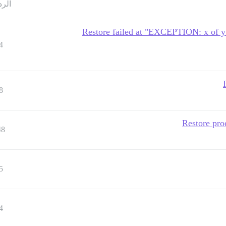
الرد
Restore failed at "EXCEPTION: x of y 
4
8
Restore pro
48
5
4