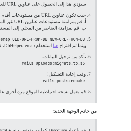
سيؤدي هذا إلى الحصول على عناوين URL للعمل معها، لأننا بحاجة إلى القيام ببعض الأشياء.
حيث تكون عناوين URL من مستودعات أقدم على عناوين URL مختلفة، استخدم عميل Amazon S3 (أو عميل الواجهة الخلفية لتخزين S3 الخاص بك)، و:
أ. قم بمزامنة مستودعات عناوين URL غير المتوقعة إذا كانت متاحة إلى التخزين المحلي.
ب. قم بمزامنة العناصر من المحلي إلى المستود
remap OLD-URL-FROM-DB NEW-URL-FROM-DB
بينما تم اقتراح
هنا
استخدام DbHelper.remap، فإن وظيفة إعادة التعيين من discourse عملت بشكل جيد.
تأكد من ترحيل البيانات.
rails uploads:migrate_to_s3
وقت إعادة التشكيل!
rails posts:rebake
قم بعمل نسخة احتياطية للموقع مرة أخرى على ا
من خادم الوجهة الجديد:
قم بإعداد Discourse كما هو متوقع، وانسخ app.yml وما شابه من الخادم الأصلي إلى الخادم الجديد في