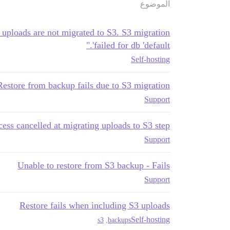
الموضوع
uploads are not migrated to S3. S3 migration
failed for db 'default'."
Self-hosting
Restore from backup fails due to S3 migration
Support
cess cancelled at migrating uploads to S3 step
Support
Unable to restore from S3 backup - Fails
Support
Restore fails when including S3 uploads
Self-hosting
s3
,
backups