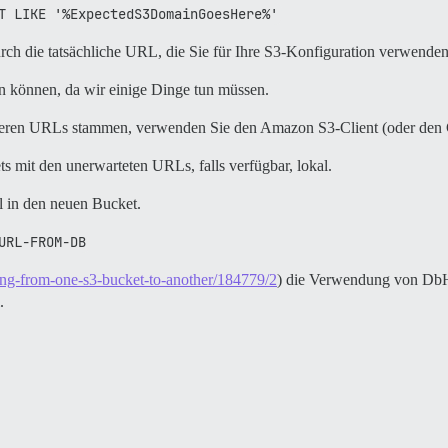
T LIKE '%ExpectedS3DomainGoesHere%'
h die tatsächliche URL, die Sie für Ihre S3-Konfiguration verwenden
en können, da wir einige Dinge tun müssen.
eren URLs stammen, verwenden Sie den Amazon S3-Client (oder den C
s mit den unerwarteten URLs, falls verfügbar, lokal.
l in den neuen Bucket.
URL-FROM-DB
ving-from-one-s3-bucket-to-another/184779/2
) die Verwendung von DbHe
.