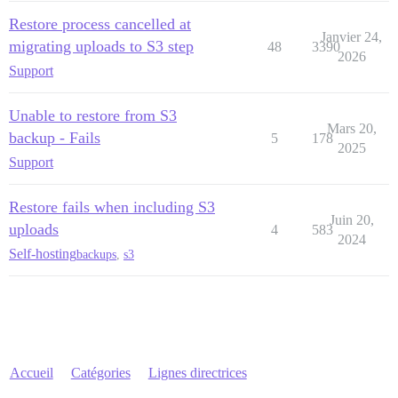
Restore process cancelled at
Janvier 24,
migrating uploads to S3 step
48
3390
2026
Support
Unable to restore from S3
Mars 20,
backup - Fails
5
178
2025
Support
Restore fails when including S3
Juin 20,
uploads
4
583
2024
Self-hosting
backups
,
s3
Accueil
Catégories
Lignes directrices