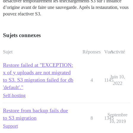
désactiver temporairement les téléchargements S3 sur l’instance
d’origine avant de faire une sauvegarde. Après la restauration, vous
pouvez réactiver S3.
Sujets connexes
Sujet
Réponses
Vues
Activité
Restore failed at "EXCEPTION:
x of y uploads are not migrated
Juin 10,
to S3. S3 migration failed for db
4
1145
2022
'default'."
Self-hosting
Restore from backup fails due
Septembre
to S3 migration
8
1345
10, 2019
Support