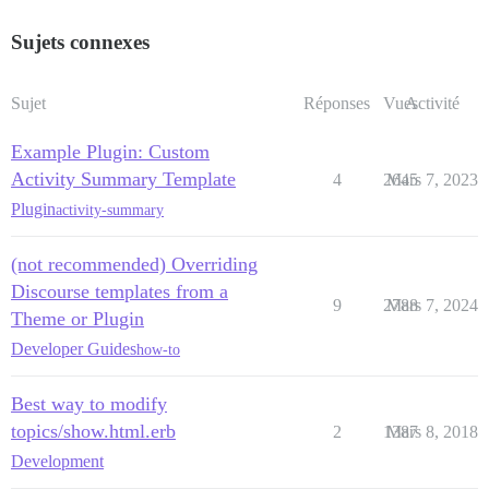
Sujets connexes
Sujet
Réponses
Vues
Activité
Example Plugin: Custom
Activity Summary Template
4
2645
Mars 7, 2023
Plugin
activity-summary
(not recommended) Overriding
Discourse templates from a
9
2788
Mars 7, 2024
Theme or Plugin
Developer Guides
how-to
Best way to modify
topics/show.html.erb
2
1387
Mars 8, 2018
Development