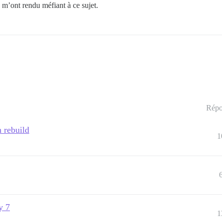
 m’ont rendu méfiant à ce sujet.
Répo
n rebuild
1
y 7
1