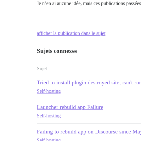
Je n’en ai aucune idée, mais ces publications passées
afficher la publication dans le sujet
Sujets connexes
Sujet
Tried to install plugin destroyed site, can't ru
Self-hosting
Launcher rebuild app Failure
Self-hosting
Failing to rebuild app on Discourse since Ma
Self-hosting