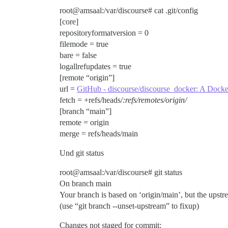
root@amsaal:/var/discourse# cat .git/config
[core]
repositoryformatversion = 0
filemode = true
bare = false
logallrefupdates = true
[remote “origin”]
url =
GitHub - discourse/discourse_docker: A Docke
fetch = +refs/heads/
:refs/remotes/origin/
[branch “main”]
remote = origin
merge = refs/heads/main
Und git status
root@amsaal:/var/discourse# git status
On branch main
Your branch is based on ‘origin/main’, but the upstr
(use “git branch --unset-upstream” to fixup)
Changes not staged for commit: