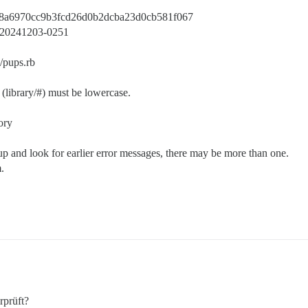
58a6970cc9b3fcd26d0b2dcba23d0cb581f067
.0.20241203-0251
b/pups.rb
 (library/#) must be lowercase.
ory
d look for earlier error messages, there may be more than one.
.
rprüft?