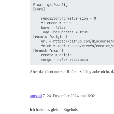
# cat .git/config 

[core]

	repositoryformatversion = 0

	filemode = true

	bare = false

	logallrefupdates = true

[remote "origin"]

	url = https://github.com/discourse/discourse_docker.git

	fetch = +refs/heads/*:refs/remotes/origin/*

[branch "main"]

	remote = origin

Aber das dient nur zur Referenz. Ich glaube nicht, d
amsaal
7
24. Dezember 2024 um 16:02
Ich habe das gleiche Ergebnis