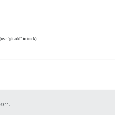
use “git add” to track)
ain'.
