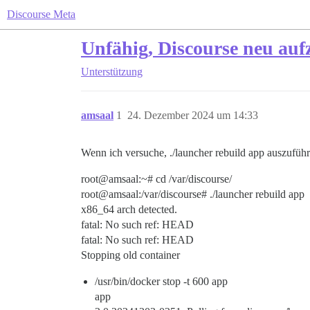
Discourse Meta
Unfähig, Discourse neu au
Unterstützung
amsaal
1
24. Dezember 2024 um 14:33
Wenn ich versuche, ./launcher rebuild app auszuführ
root@amsaal:~# cd /var/discourse/
root@amsaal:/var/discourse# ./launcher rebuild app
x86_64 arch detected.
fatal: No such ref: HEAD
fatal: No such ref: HEAD
Stopping old container
/usr/bin/docker stop -t 600 app
app