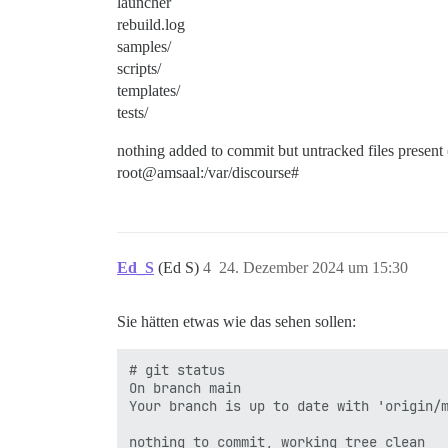
launcher
rebuild.log
samples/
scripts/
templates/
tests/
nothing added to commit but untracked files present (
root@amsaal:/var/discourse#
Ed_S
(Ed S)
4
24. Dezember 2024 um 15:30
Sie hätten etwas wie das sehen sollen:
# git status

On branch main

Your branch is up to date with 'origin/m
nothing to commit, working tree clean
