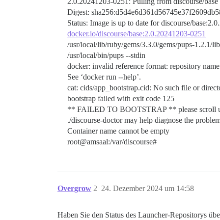
2.0.20241203-0251: Pulling from discourse/base
Digest: sha256:d5d4e6d361d56745e37f2609db
Status: Image is up to date for discourse/base:2
docker.io/discourse/base:2.0.20241203-0251
/usr/local/lib/ruby/gems/3.3.0/gems/pups-1.2.1/li
/usr/local/bin/pups --stdin
docker: invalid reference format: repository name
See ‘docker run --help’.
cat: cids/app_bootstrap.cid: No such file or direct
bootstrap failed with exit code 125
** FAILED TO BOOTSTRAP ** please scroll up an
./discourse-doctor may help diagnose the problem
Container name cannot be empty
root@amsaal:/var/discourse#
Overgrow
2
24. Dezember 2024 um 14:58
Haben Sie den Status des Launcher-Repositorys übe