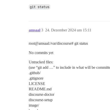
git status
amsaal
3
24. Dezember 2024 um 15:11
root@amsaal:/var/discourse# git status
No commits yet
Untracked files:
(use “git add …” to include in what will be committ
.github/
.gitignore
LICENSE
README.md
discourse-doctor
discourse-setup
image/