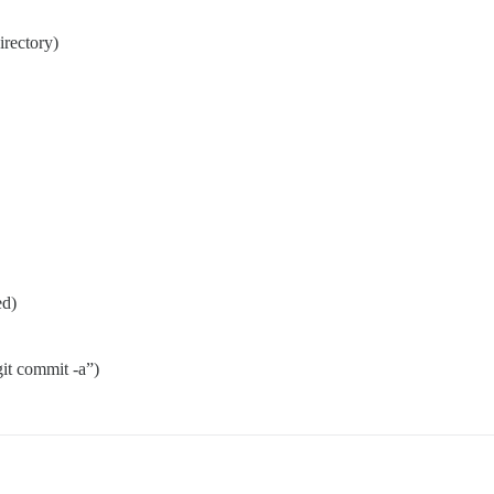
irectory)
ed)
it commit -a”)