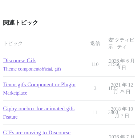
関連トピック
表
アクティビ
トピック
返信
示
ティ
Discourse Gifs
2026 年 6 月
110
31566
9 日
Theme component
official
,
gifs
Tenor gifs Component or Plugin
2021 年 12
3
1125
月 25 日
Marketplace
Giphy onebox for animated gifs
2018 年 10
11
3800
月 7 日
Feature
GIFs are moving to Discourse
2026 年 7 月