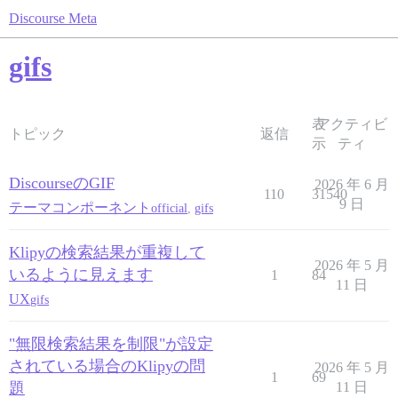
Discourse Meta
gifs
表
アクティビ
トピック
返信
示
ティ
DiscourseのGIF
2026 年 6 月
110
31540
9 日
テーマコンポーネント
official
,
gifs
Klipyの検索結果が重複して
2026 年 5 月
いるように見えます
1
84
11 日
UX
gifs
"無限検索結果を制限"が設定
されている場合のKlipyの問
2026 年 5 月
1
69
題
11 日