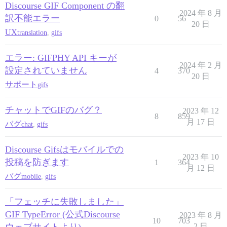
Discourse GIF Component の翻
2024 年 8 月
訳不能エラー
0
56
20 日
UX
translation
,
gifs
エラー: GIFPHY API キーが
2024 年 2 月
設定されていません
4
370
20 日
サポート
gifs
チャットでGIFのバグ？
2023 年 12
8
859
月 17 日
バグ
chat
,
gifs
Discourse Gifsはモバイルでの
2023 年 10
投稿を防ぎます
1
364
月 12 日
バグ
mobile
,
gifs
「フェッチに失敗しました」
GIF TypeError (公式Discourse
2023 年 8 月
10
703
2 日