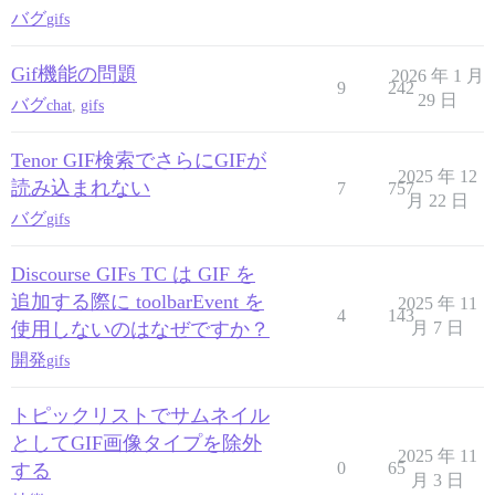
バグ
gifs
Gif機能の問題
2026 年 1 月
9
242
29 日
バグ
chat
,
gifs
Tenor GIF検索でさらにGIFが
2025 年 12
読み込まれない
7
757
月 22 日
バグ
gifs
Discourse GIFs TC は GIF を
追加する際に toolbarEvent を
2025 年 11
4
143
使用しないのはなぜですか？
月 7 日
開発
gifs
トピックリストでサムネイル
としてGIF画像タイプを除外
2025 年 11
0
65
する
月 3 日