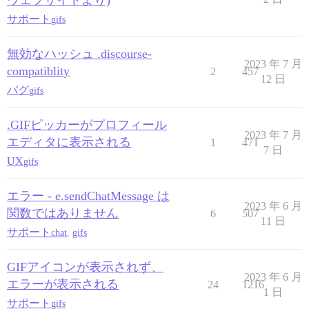
ウェブサイトより)
サポート
gifs
無効なハッシュ .discourse-
2023 年 7 月
compatiblity
2
457
12 日
バグ
gifs
.GIFピッカーがプロフィール
2023 年 7 月
エディタに表示される
1
471
7 日
UX
gifs
エラー - e.sendChatMessage は
2023 年 6 月
関数ではありません
6
507
11 日
サポート
chat
,
gifs
GIFアイコンが表示されず、
2023 年 6 月
エラーが表示される
24
1216
1 日
サポート
gifs