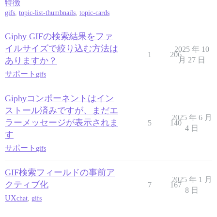
特徴
gifs
,
topic-list-thumbnails
,
topic-cards
Giphy GIFの検索結果をファ
イルサイズで絞り込む方法は
2025 年 10
1
206
ありますか？
月 27 日
サポート
gifs
Giphyコンポーネントはイン
ストール済みですが、まだエ
2025 年 6 月
ラーメッセージが表示されま
5
140
4 日
す
サポート
gifs
GIF検索フィールドの事前ア
2025 年 1 月
クティブ化
7
167
8 日
UX
chat
,
gifs