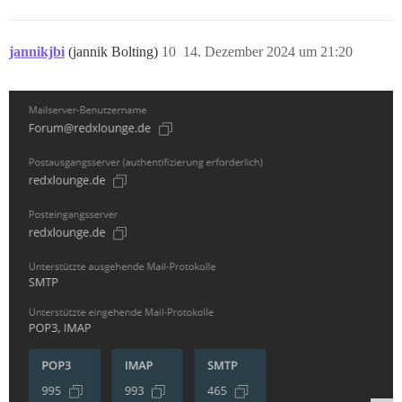
jannikjbi
(jannik Bolting)
10
14. Dezember 2024 um 21:20