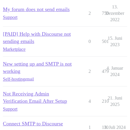
13.
My forum does not send emails
2
750
Dezember
Support
2022
[PAID] Help with Discourse not
15. Juni
sending emails
0
501
2023
Marketplace
New setting up and SMTP is not
4. Januar
working
2
479
2024
Self-hosting
email
Not Receiving Admin
21. Juni
Verification Email After Setup
4
210
2025
Support
Connect SMTP to Discourse
1
110
3. Juli 2024