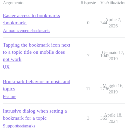
Argomento
Risposte
Visualizzazioni
Attività
Easier access to bookmarks
Aprile 7,
:bookmark:
0
344
2026
Announcements
bookmarks
Tapping the bookmark icon next
to a topic title on mobile does
Gennaio 17,
7
1045
not work
2019
UX
Bookmark behavior in posts and
Maggio 16,
topics
11
2736
2019
Feature
Intrusive dialog when setting a
Aprile 18,
bookmark for a topic
3
365
2024
Support
bookmarks