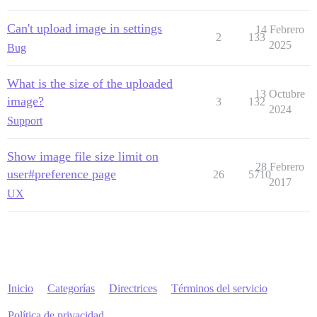
Can't upload image in settings
14 Febrero
2
133
2025
Bug
What is the size of the uploaded
13 Octubre
image?
3
132
2024
Support
Show image file size limit on
28 Febrero
user#preference page
26
5710
2017
UX
Inicio
Categorías
Directrices
Términos del servicio
Política de privacidad