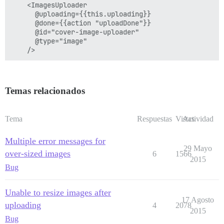
    <ImagesUploader

      @uploading={{this.uploading}}

      @done={{action "uploadDone"}}

      @id="cover-image-uploader"

      @type="image"

Temas relacionados
Tema
Respuestas
Vistas
Actividad
Multiple error messages for
29 Mayo
over-sized images
6
1566
2015
Bug
Unable to resize images after
17 Agosto
uploading
4
2078
2015
Bug