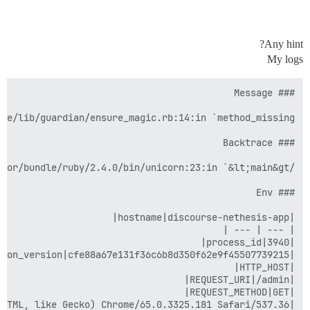
Any hint?
My logs