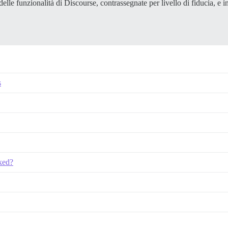
lle funzionalità di Discourse, contrassegnate per livello di fiducia, e i
s
cked?