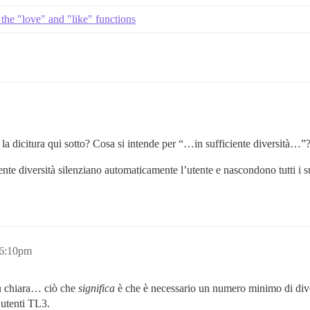
the "love" and "like" functions
 la dicitura qui sotto? Cosa si intende per “…in sufficiente diversità…”
iente diversità silenziano automaticamente l’utente e nascondono tutti i s
 6:10pm
iù chiara… ciò che
significa
è che è necessario un numero minimo di diver
ù utenti TL3.