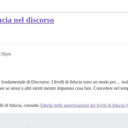
ucia nel discorso
1:38pm
are fondamentale di Discourse. I livelli di fiducia sono un modo per… iso
e stessi o altri utenti mentre imparano cosa fare. Concedere nel tempo p
lli di fiducia, consulta
Tabella delle autorizzazioni dei livelli di fiducia (