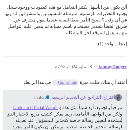
ألن يكون من الأسهل بكثير التعامل مع هذه كعقوبات ووجود سجل
بجميع التحذيرات الرسمية المرسلة للمسؤولين والمشرفين لإدارتها
في أي وقت؟ يصبح الأمر صعبًا للغاية عندما يقوم مشرف عن
طريق الخطأ بتحذير مستخدم باسم مشابه ثم يتعين عليه التواصل
مع مسؤول الموقع لحل المشكلة.
إعجاب واحد (1)
JammyDodger
9
28 مايو 2024، 7:58م
أعتقد أن هناك طلب ميزة
في هذا الرابط:
Contribute
اقتراح: التراجع عن التحذير الرسمي
Feature
مرحباً بالجميع، أود شيئاً مثل هذا:
Undo an Official Warning
ولكن من الواجهة الأمامية. ربما يمكن كشف مربع الاختيار الذي
يُستخدم لتعيين رسالة خاصة كتحذير، للمسؤول عند تعديله
لرسالة التحذير الخاصة المعنية، ويمكن أن يكون الأمر مجرد