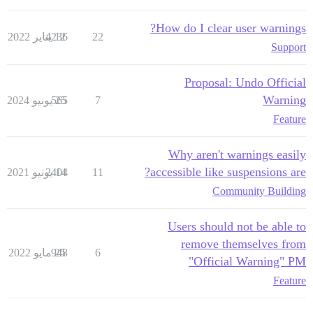
How do I clear user warnings?
22
12 يناير 2022
4236
Support
Proposal: Undo Official
Warning
7
25 يونيو 2024
565
Feature
Why aren't warnings easily
accessible like suspensions are?
11
14 يونيو 2021
2404
Community Building
Users should not be able to
remove themselves from
6
25 مايو 2022
948
"Official Warning" PM
Feature