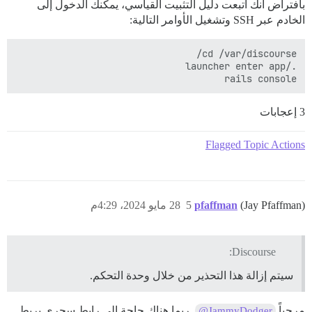
بافتراض أنك اتبعت دليل التثبيت القياسي، يمكنك الدخول إلى
الخادم عبر SSH وتشغيل الأوامر التالية:
rails console

3 إعجابات
Flagged Topic Actions
(Jay Pfaffman)
pfaffman
5
28 مايو 2024، 4:29م
Discourse:
سيتم إزالة هذا التحذير من خلال وحدة التحكم.
مرحباً
. ربما هناك حاجة إلى رابط سحري يربط
@JammyDodger