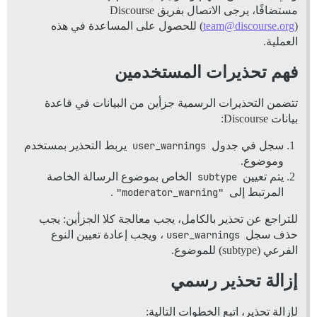
مستضافًا، يرجى الاتصال بفريق Discourse
team@discourse.org
(
) للحصول على المساعدة في هذه
العملية.
فهم تحذيرات المستخدمين
تتضمن التحذيرات الرسمية جزأين من البيانات في قاعدة
بيانات Discourse:
سجل في جدول
user_warnings
يربط التحذير بمستخدم
وموضوع.
يتم تعيين
subtype
الخاص بموضوع الرسالة الخاصة
المرتبط إلى
"moderator_warning"
.
للتراجع عن تحذير بالكامل، يجب معالجة كلا الجزأين: يجب
حذف سجل
user_warnings
، ويجب إعادة تعيين النوع
الفرعي (subtype) للموضوع.
إزالة تحذير رسمي
لإزالة تحذير، اتبع الخطوات التالية: