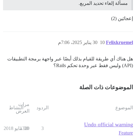
مسألة إلغاء تحديد المربع.
إعجابَين (2)
Felixkruemel
10
30 يناير 2025، 7:06م
هل هناك أي طريقة للقيام بذلك أيضًا عبر واجهة برمجة التطبيقات
(API) وليس فقط عبر وحدة تحكم Rails؟
الموضوعات ذات الصلة
مرات
الموضوع
الردود
النشاط
العرض
Undo official warning
3
30 مايو 2018
1320
Feature