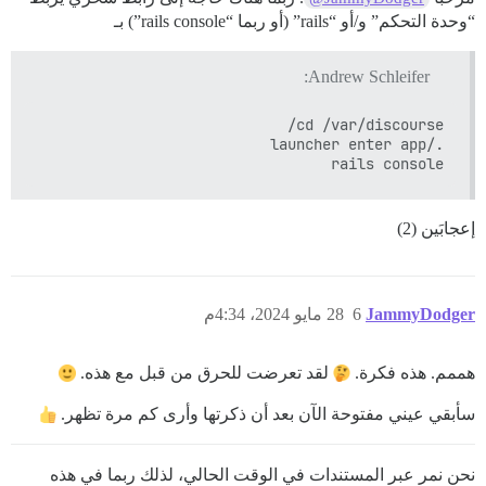
“وحدة التحكم” و/أو “rails” (أو ربما “rails console”) بـ
Andrew Schleifer:
rails console

إعجابَين (2)
JammyDodger
6
28 مايو 2024، 4:34م
هممم. هذه فكرة.
لقد تعرضت للحرق من قبل مع هذه.
سأبقي عيني مفتوحة الآن بعد أن ذكرتها وأرى كم مرة تظهر.
نحن نمر عبر المستندات في الوقت الحالي، لذلك ربما في هذه