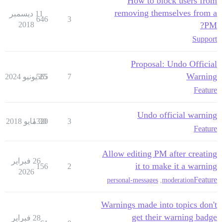
How to block users from
removing themselves from a
11 ديسمبر
646
3
2018
PM?
Support
Proposal: Undo Official
Warning
7
25 يونيو 2024
565
Feature
Undo official warning
3
30 مايو 2018
1320
Feature
Allow editing PM after creating
26 فبراير
it to make it a warning
156
2
2026
Feature
personal-messages
,
moderation
Warnings made into topics don't
get their warning badge
28 فبراير