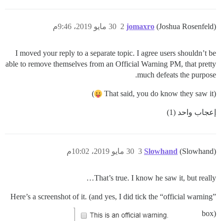
(Joshua Rosenfeld)
jomaxro
2
30 مايو 2019، 9:46م
I moved your reply to a separate topic. I agree users shouldn’t be
able to remove themselves from an Official Warning PM, that pretty
much defeats the purpose.
)
(That said, you do know they saw it
إعجاب واحد (1)
(Slowhand)
Slowhand
3
30 مايو 2019، 10:02م
That’s true. I know he saw it, but really…
Here’s a screenshot of it. (and yes, I did tick the “official warning”
box)