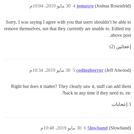
(Joshua Rosenfeld)
jomaxro
4
30 مايو 2019، 10:04م
Sorry, I was saying I agree with you that users shouldn’t be able to
remove themselves, not that they currently are unable to. Edited my
above post.
إعجابَين (2)
(Jeff Atwood)
codinghorror
5
30 مايو 2019، 10:34م
Right but does it matter? They clearly saw it, staff can add them
back in any time if they need to, etc?
3 إعجابات
(Slowhand)
Slowhand
6
30 مايو 2019، 10:48م