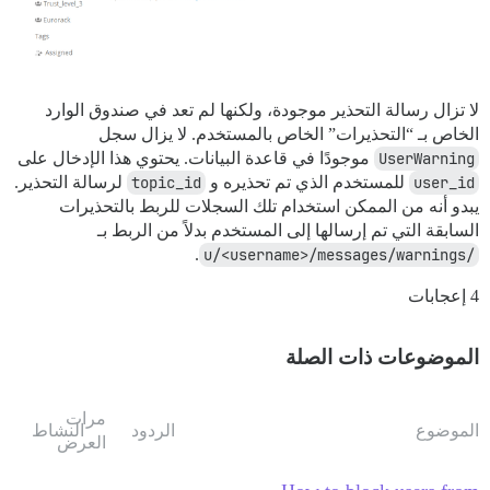
لا تزال رسالة التحذير موجودة، ولكنها لم تعد في صندوق الوارد
الخاص بـ “التحذيرات” الخاص بالمستخدم. لا يزال سجل
UserWarning
موجودًا في قاعدة البيانات. يحتوي هذا الإدخال على
user_id
للمستخدم الذي تم تحذيره و
topic_id
لرسالة التحذير.
يبدو أنه من الممكن استخدام تلك السجلات للربط بالتحذيرات
السابقة التي تم إرسالها إلى المستخدم بدلاً من الربط بـ
.
/u/<username>/messages/warnings
4 إعجابات
الموضوعات ذات الصلة
مرات
الموضوع
الردود
النشاط
العرض