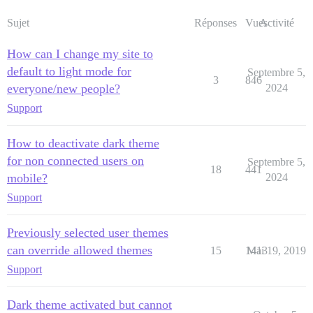
Sujet
Réponses
Vues
Activité
How can I change my site to
default to light mode for
Septembre 5,
3
846
everyone/new people?
2024
Support
How to deactivate dark theme
for non connected users on
Septembre 5,
18
441
mobile?
2024
Support
Previously selected user themes
can override allowed themes
15
1413
Mai 19, 2019
Support
Dark theme activated but cannot