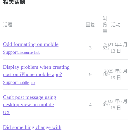
相关话题
浏
话题
回复
览
活动
量
Odd formatting on mobile
2021 年4 月
3
532
13 日
Support
discourse-hub
Display problem when creating
2025 年8 月
post on iPhone mobile app?
9
199
19 日
Support
mobile
,
ux
Can't post message using
2023 年6 月
desktop view on mobile
4
670
15 日
UX
Did something change with