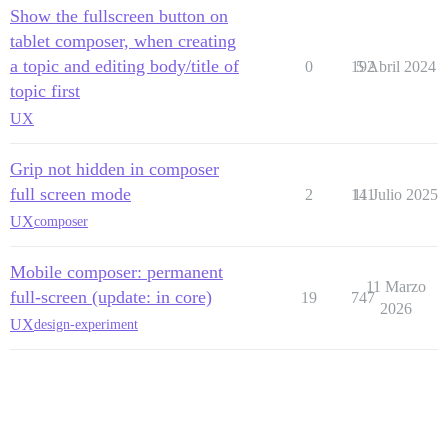
Show the fullscreen button on
tablet composer, when creating
a topic and editing body/title of
0
192
5 Abril 2024
topic first
UX
Grip not hidden in composer
full screen mode
2
141
11 Julio 2025
UX
composer
Mobile composer: permanent
11 Marzo
full-screen (update: in core)
19
747
2026
UX
design-experiment