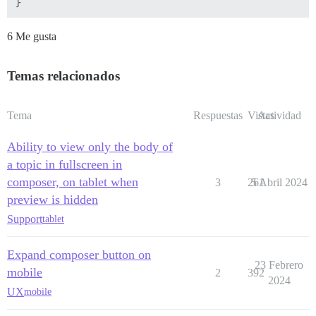
6 Me gusta
Temas relacionados
Tema
Respuestas
Vistas
Actividad
Ability to view only the body of
a topic in fullscreen in
composer, on tablet when
3
261
5 Abril 2024
preview is hidden
Support
tablet
Expand composer button on
23 Febrero
mobile
2
392
2024
UX
mobile