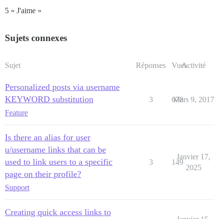
5 « J'aime »
Sujets connexes
Sujet
Réponses
Vues
Activité
Personalized posts via username
KEYWORD substitution
3
678
Mars 9, 2017
Feature
Is there an alias for user
u/username links that can be
Janvier 17,
used to link users to a specific
3
149
2025
page on their profile?
Support
Creating quick access links to