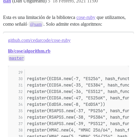
dan
(Dan Ungureanu)
5
18 Febrero, 2021 11:00
Esta es una limitación de la biblioteca
cose-ruby
que utilizamos,
como señaló
. Solo admite estos algoritmos:
@sam
github.com/cedarcode/cose-ruby
lib/cose/algorithm.rb
master
register(ECDSA.new(-7, "ES256", hash_functio
register(ECDSA.new(-35, "ES384", hash_functio
register(ECDSA.new(-36, "ES512", hash_functio
register(ECDSA.new(-47, "ES256K", hash_functi
register(EdDSA.new(-8, "EdDSA"))
register(RSAPSS.new(-37, "PS256", hash_functi
register(RSAPSS.new(-38, "PS384", hash_functi
register(RSAPSS.new(-39, "PS512", hash_functi
register(HMAC.new(4, "HMAC 256/64", hash_func
register(HMAC.new(5, "HMAC 256/256", hash_fun