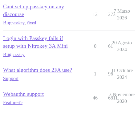
Cant set up passkey on any
7 Marzo
discourse
12
273
2026
Bug
passkey
,
fixed
Login with Passkey fails if
20 Agosto
setup with Nitrokey 3A Mini
0
61
2024
Bug
passkey
What algorithm does 2FA use?
11 Octubre
1
96
2024
Support
Webauthn support
3 Noviembre
46
6811
2020
Feature
rfc