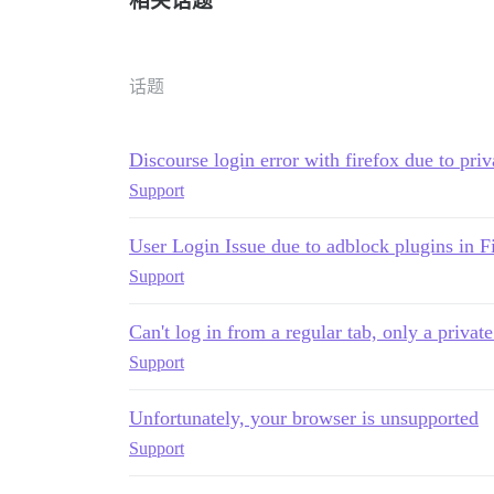
相关话题
话题
Discourse login error with firefox due to pr
Support
User Login Issue due to adblock plugins in F
Support
Can't log in from a regular tab, only a privat
Support
Unfortunately, your browser is unsupported
Support