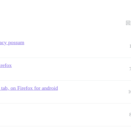
回
ivacy possum
irefox
e tab, on Firefox for android
1