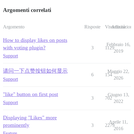
Argomenti correlati
Argomento
Risposte
Visualizzazioni
Attività
How to display likes on posts
Febbraio 16,
with voting plugin?
3
1129
2019
Support
请问一下点赞按钮如何显示
Maggio 22,
6
154
2026
Support
"like" button on first post
Giugno 13,
3
702
2022
Support
Displaying "Likes" more
Aprile 11,
prominently
3
2279
2016
Feature