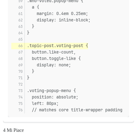
.who-voted.popup-menu {
  a {
    margin: 0.4em 0.25em;
    display: inline-block;
  }
}
.topic-post.voting-post {
  button.like-count,
  button.toggle-like {
    display: none;
  }
}
.voting-popup-menu {
  position: absolute;
  left: 80px;
  // matches core title-wrapper padding
4 Mi Piace