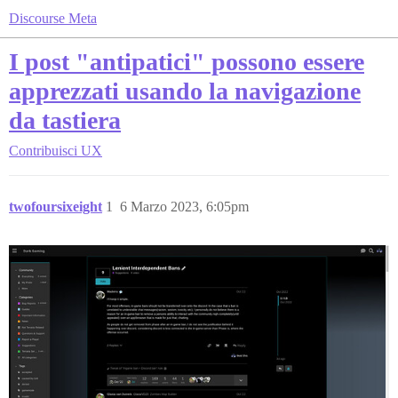
Discourse Meta
I post "antipatici" possono essere
apprezzati usando la navigazione
da tastiera
Contribuisci
UX
twofoursixeight
1
6 Marzo 2023, 6:05pm