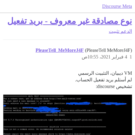
Discourse Meta
نوع مصادقة غير معروف - بريد تفعيل
الدعم
تثبيت
PleaseTell_MeMoreJ4F
(PleaseTell MeMoreJ4F)
1
4 فبراير 2021، 10:55ص
VM ديبيان، التثبيت الرسمي
لم أستلم بريد تفعيل الحساب.
تشخيص discourse: