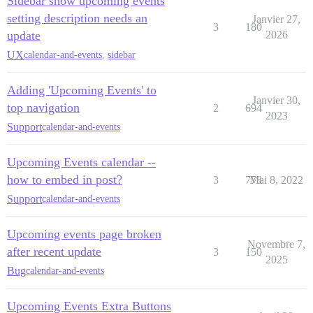
Sidebar show upcoming events
setting description needs an
Janvier 27,
3
180
update
2026
UX
calendar-and-events
,
sidebar
Adding 'Upcoming Events' to
Janvier 30,
top navigation
2
694
2023
Support
calendar-and-events
Upcoming Events calendar --
how to embed in post?
3
778
Mai 8, 2022
Support
calendar-and-events
Upcoming events page broken
Novembre 7,
after recent update
3
150
2025
Bug
calendar-and-events
Upcoming Events Extra Buttons