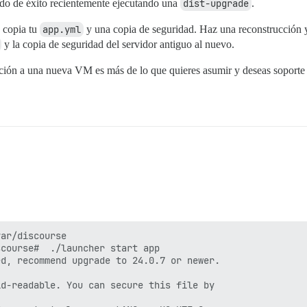
do de éxito recientemente ejecutando una
dist-upgrade
.
 copia tu
app.yml
y una copia de seguridad. Haz una reconstrucción y 
y la copia de seguridad del servidor antiguo al nuevo.
ración a una nueva VM es más de lo que quieres asumir y deseas soporte
ar/discourse

e873d710c62f547b72afb7f537aaa44eb5377cb5c

course#  ./launcher start app

course/base:2.0.20240708-0023

d, recommend upgrade to 24.0.7 or newer.

0023

ps-1.2.1/lib/pups.rb

d-readable. You can secure this file by                 
FO -- : Reading from stdin
