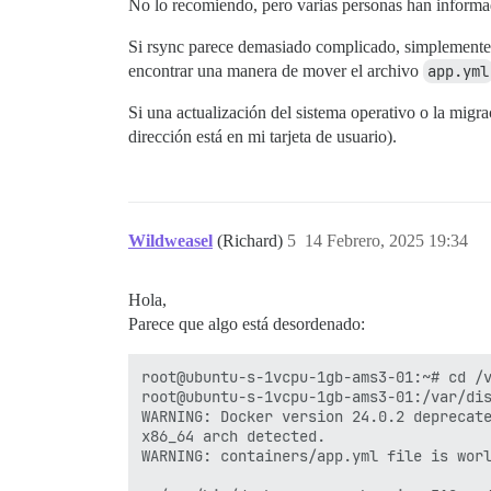
No lo recomiendo, pero varias personas han informa
> ad328ba96976: Pull complete

> 825dca2e642e: Pull complete

Si rsync parece demasiado complicado, simplemente
> 9fbd8c908047: Pull complete

encontrar una manera de mover el archivo
app.yml
> b1d30330e969: Pull complete

> 8c76c65bb8e8: Pull complete

Si una actualización del sistema operativo o la mig
> 9279965667b5: Pull complete

> a0ae3eb4d088: Pull complete

dirección está en mi tarjeta de usuario).
> 819fb509ef8b: Pull complete

> c962935d47d4: Pull complete

> 63b444b5bd1e: Pull complete

> 7efa1c09faf6: Pull complete

> 46c4327ce462: Pull complete

Wildweasel
(Richard)
5
14 Febrero, 2025 19:34
> b095ebe7bdf6: Pull complete

> 3aa16a533cab: Pull complete

> 41419e4f1948: Pull complete

Hola,
> 589837814d9a: Pull complete

Parece que algo está desordenado:
> bd025ad1b844: Pull complete

> 24762ff7528f: Pull complete

> fe364253c657: Pull complete

root@ubuntu-s-1vcpu-1gb-ams3-01:~# cd /v
> Digest: sha256:025e9c1f6848c4726544c6a
root@ubuntu-s-1vcpu-1gb-ams3-01:/var/dis
> Status: Downloaded newer image for dis
WARNING: Docker version 24.0.2 deprecate
> docker.io/discourse/base:2.0.20240708-
x86_64 arch detected.

> /usr/local/lib/ruby/gems/3.3.0/gems/pu
WARNING: containers/app.yml file is worl
> /usr/local/bin/pups --stdin

> I, [2025-02-14T15:37:56.973519 #1]  IN