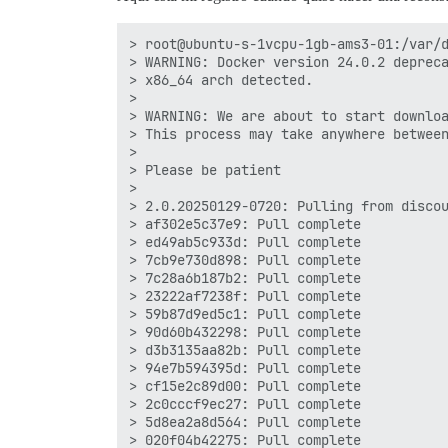
> root@ubuntu-s-1vcpu-1gb-ams3-01:/var/d
> WARNING: Docker version 24.0.2 depreca
> x86_64 arch detected.

>

> WARNING: We are about to start downloa
> This process may take anywhere between
>

> Please be patient

>

> 2.0.20250129-0720: Pulling from discou
> af302e5c37e9: Pull complete

> ed49ab5c933d: Pull complete

> 7cb9e730d898: Pull complete

> 7c28a6b187b2: Pull complete

> 23222af7238f: Pull complete

> 59b87d9ed5c1: Pull complete

> 90d60b432298: Pull complete

> d3b3135aa82b: Pull complete

> 94e7b594395d: Pull complete

> cf15e2c89d00: Pull complete

> 2c0cccf9ec27: Pull complete

> 5d8ea2a8d564: Pull complete

> 020f04b42275: Pull complete
