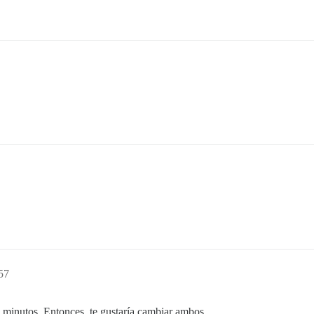
.
57
minutos. Entonces, te gustaría cambiar ambos.