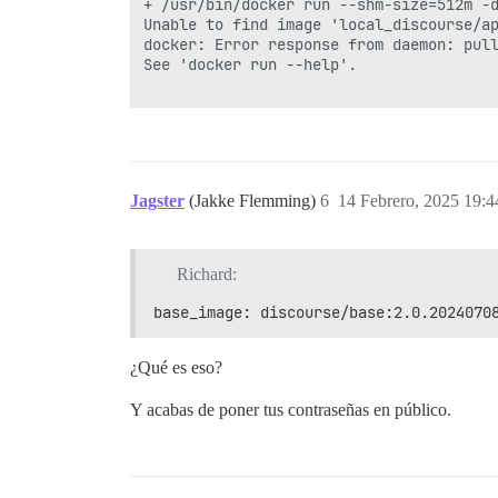
+ /usr/bin/docker run --shm-size=512m -
> I, [2025-02-14T15:37:56.993945 #1]  IN
Unable to find image 'local_discourse/ap
> I, [2025-02-14T15:37:57.000584 #1]  IN
docker: Error response from daemon: pul
> I, [2025-02-14T15:37:57.007505 #1]  IN
See 'docker run --help'.

> I, [2025-02-14T15:37:57.013066 #1]  IN
> I, [2025-02-14T15:37:57.018588 #1]  IN
>

>

> FAILED

> --------------------

> Errno::ENOENT: No such file or directo
Jagster
(Jakke Flemming)
6
14 Febrero, 2025 19:4
> Location of failure: /usr/local/lib/ru
> replace failed with the params {"filen
> bootstrap failed with exit code 1

Richard:
> ** FAILED TO BOOTSTRAP ** please scrol
> ./discourse-doctor may help diagnose t
base_image: discourse/base:2.0.2024070
> b96283ee8b084accdfaba73be8e021e7ac7434
¿Qué es eso?
Y acabas de poner tus contraseñas en público.