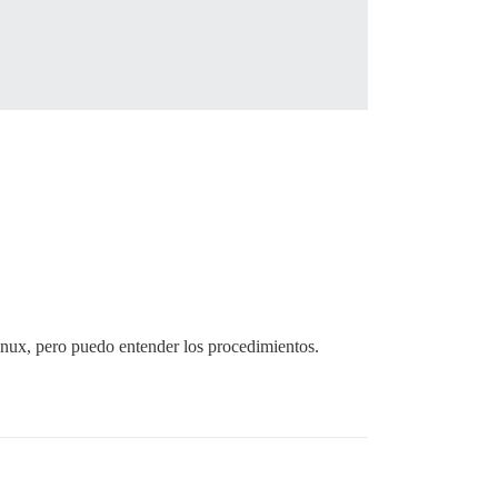
inux, pero puedo entender los procedimientos.
 o-rwx containers/app.yml
