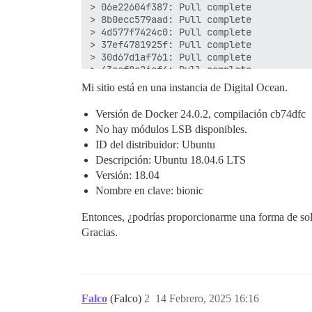
> 06e22604f387: Pull complete

> 8b0ecc579aad: Pull complete

> 4d577f7424c0: Pull complete

> 37ef4781925f: Pull complete

> 30d67d1af761: Pull complete

> 43eaf8c26af4: Pull complete

> 02f4cc50eabd: Pull complete

Mi sitio está en una instancia de Digital Ocean.
> 93896ee36e56: Pull complete

> fadd5d615e0e: Pull complete

Versión de Docker 24.0.2, compilación cb74dfc
> 85f9459cb30e: Pull complete

No hay módulos LSB disponibles.
> eaddca2afacb: Pull complete

> f54443d29a2d: Pull complete

ID del distribuidor: Ubuntu
> ed6f0f133683: Pull complete

Descripción: Ubuntu 18.04.6 LTS
> 3d1894dc563f: Pull complete

Versión: 18.04
> 51ca3f63c909: Pull complete

Nombre en clave: bionic
> b87374db2274: Pull complete

> Digest: sha256:01b8516e5504c0e9bc37077
Entonces, ¿podrías proporcionarme una forma de solu
> Status: Downloaded newer image for dis
Gracias.
> docker.io/discourse/base:2.0.20250129-
> WARNING: containers/app.yml file is wo
> Ensuring launcher is up to date

> Fetching origin

> Launcher is up-to-date

> 2.0.20240708-0023: Pulling from discou
Falco
(Falco)
2
14 Febrero, 2025 16:16
> 76956b537f14: Pull complete
