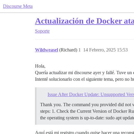
Discourse Meta
Actualización de Docker at
Soporte
Wildweasel
(Richard)
1
14 Febrero, 2025 15:53
Hola,
Quería actualizar mi discourse ayer y fallé. Tuve un 
Intenté solucionarlo con el siguiente tema, pero no 
Issue After Docker Update: Unsupported Vers
Thank you. The command you provided did not wor
steps:
1. Check the Current Version of Docker Run
the operating system is up-to-date: sudo apt upd
Aquí está mi registro cuando quise hacer una recons