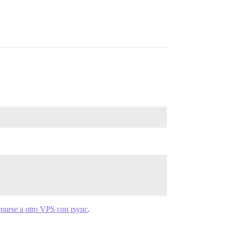
course a otro VPS con rsync
.