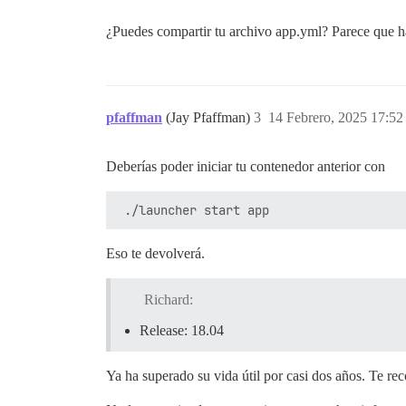
> c5ffad89ad3c: Pull complete

> 71c31a50a587: Pull complete

¿Puedes compartir tu archivo app.yml? Parece que ha
> c1a1234dcb61: Pull complete

> 9980a27afc32: Pull complete

> 4f4fb700ef54: Pull complete

> 304b565c70c9: Pull complete

> 8ad811162d08: Pull complete

pfaffman
(Jay Pfaffman)
3
14 Febrero, 2025 17:52
> 2c324dce526d: Pull complete

> 52d141c2b1c8: Pull complete

> 4c08fdcd145a: Pull complete

Deberías poder iniciar tu contenedor anterior con
> 1b6035ac25c0: Pull complete

> 9208d0f90623: Pull complete

> 513dccf6f63f: Pull complete

> e0b141854963: Pull complete

> 4476d7dd9441: Pull complete

Eso te devolverá.
> 0fad77941078: Pull complete

> 46c34476ea19: Pull complete

> ff0b86516349: Pull complete

Richard:
> c33170d09c8b: Pull complete

> ed4a793ffe51: Pull complete

Release: 18.04
> 3a7b2554e089: Pull complete

> 3ad8a6408839: Pull complete

> e7c58bcc7f57: Pull complete

Ya ha superado su vida útil por casi dos años. Te r
> 59b2407fe431: Pull complete

> 315160f4d4f8: Pull complete
