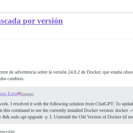
ascada por versión
error de advertencia sobre la versión 24.0.2 de Docker, que estaba obsol
hubo cambios.
ion Error
Support
k. I resolved it with the following solution from ChatGPT: To update
 this command to see the currently installed Docker version: docker -
ate && sudo apt upgrade -y
3. Uninstall the Old Version of Docker (if 
trucción: