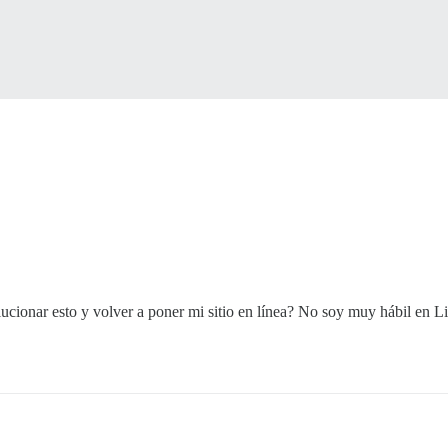
73015ff4407be03a89154194ff3b5b8699291bc26

cionar esto y volver a poner mi sitio en línea? No soy muy hábil en L
course/base:2.0.20250129-0720

0720

rld-readable. You can secure this file by running: chmod
rse/base
