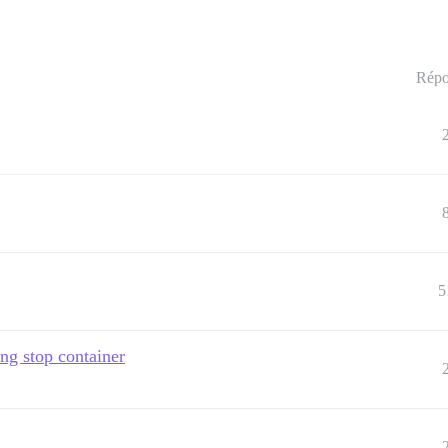
Répo
5
ing stop container