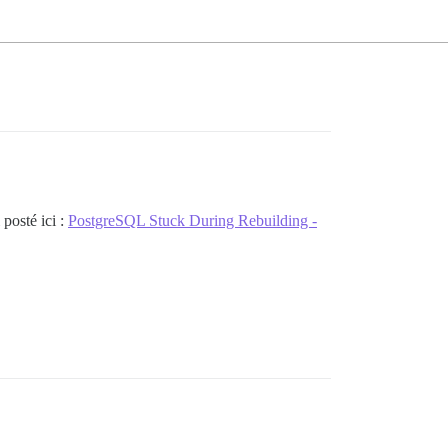
posté ici :
PostgreSQL Stuck During Rebuilding -