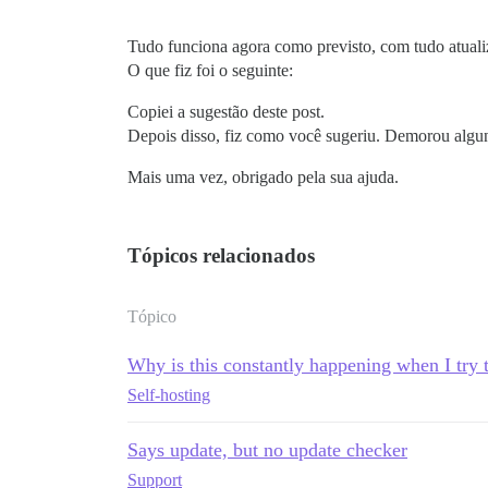
Tudo funciona agora como previsto, com tudo atuali
O que fiz foi o seguinte:
Copiei a sugestão deste post.
Depois disso, fiz como você sugeriu. Demorou algun
Mais uma vez, obrigado pela sua ajuda.
Tópicos relacionados
Tópico
Why is this constantly happening when I try 
Self-hosting
Says update, but no update checker
Support