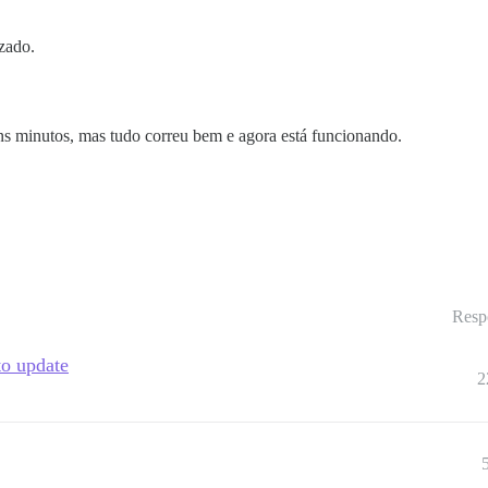
zado.
s minutos, mas tudo correu bem e agora está funcionando.
Resp
to update
2