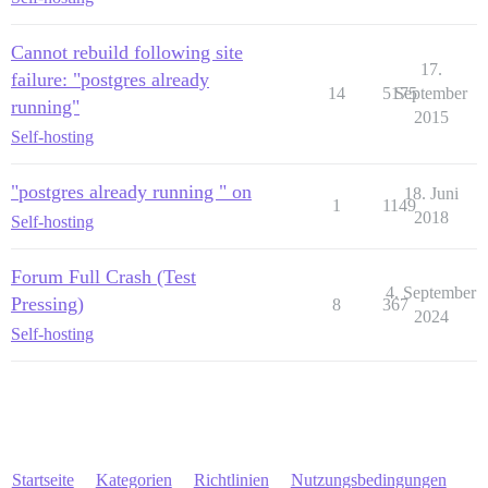
Cannot rebuild following site
17.
failure: "postgres already
14
5175
September
running"
2015
Self-hosting
"postgres already running " on
18. Juni
1
1149
2018
Self-hosting
Forum Full Crash (Test
4. September
Pressing)
8
367
2024
Self-hosting
Startseite
Kategorien
Richtlinien
Nutzungsbedingungen