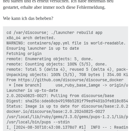
neu starten und es erneut versuchen. Ich habe mehrmals neu
gestartet, erhalte aber immer noch diese Fehlermeldung.
Wie kann ich das beheben?
cd /var/discourse; ./launcher rebuild app

x86_64 arch detected.

WARNING: containers/app.yml file is world-readable. Y
Ensuring launcher is up to date

Fetching origin

remote: Enumerating objects: 5, done.

remote: Counting objects: 100% (5/5), done.

remote: Total 5 (delta 4), reused 5 (delta 4), pack-re
Unpacking objects: 100% (5/5), 708 bytes | 354.00 KiB/
From https://github.com/discourse/discourse_docker

 * [new branch]      use_ruby_base_iamge -> origin/use
Launcher is up-to-date

2.0.20240825-0027: Pulling from discourse/base

Digest: sha256:6de68cb49198b5281f79ed9401b3fe818c854d
Status: Image is up to date for discourse/base:2.0.202
docker.io/discourse/base:2.0.20240825-0027

/usr/local/lib/ruby/gems/3.3.0/gems/pups-1.2.1/lib/pup
/usr/local/bin/pups --stdin

I, [2024-08-30T10:43:08.137867 #1]  INFO -- : Reading 