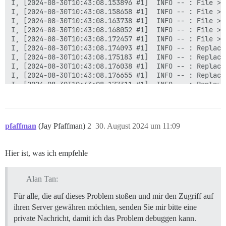
I, [2024-08-30T10:43:08.153896 #1]  INFO -- : File > 
I, [2024-08-30T10:43:08.158658 #1]  INFO -- : File > 
I, [2024-08-30T10:43:08.163738 #1]  INFO -- : File > 
I, [2024-08-30T10:43:08.168052 #1]  INFO -- : File > 
I, [2024-08-30T10:43:08.172457 #1]  INFO -- : File > 
I, [2024-08-30T10:43:08.174093 #1]  INFO -- : Replaci
I, [2024-08-30T10:43:08.175183 #1]  INFO -- : Replaci
I, [2024-08-30T10:43:08.176038 #1]  INFO -- : Replaci
I, [2024-08-30T10:43:08.176655 #1]  INFO -- : Replaci
I, [2024-08-30T10:43:08.177311 #1]  INFO -- : Replaci
I, [2024-08-30T10:43:08.177951 #1]  INFO -- : Replaci
I, [2024-08-30T10:43:08.178500 #1]  INFO -- : Replaci
I, [2024-08-30T10:43:08.179353 #1]  INFO -- : Replaci
I, [2024-08-30T10:43:08.179971 #1]  INFO -- : Replaci
pfaffman
(Jay Pfaffman)
2
30. August 2024 um 11:09
I, [2024-08-30T10:43:08.180883 #1]  INFO -- : Replaci
I, [2024-08-30T10:43:08.181605 #1]  INFO -- : Replaci
I, [2024-08-30T10:43:08.182323 #1]  INFO -- : Replaci
Hier ist, was ich empfehle
I, [2024-08-30T10:43:08.182939 #1]  INFO -- : > if [ 
  /root/install_postgres &amp;&amp; rm -f /root/instal
elif [ -e /shared/postgres_run/.s.PGSQL.5432 ]; then

Alan Tan:
  socat /dev/null UNIX-CONNECT:/shared/postgres_run/.
fi

Für alle, die auf dieses Problem stoßen und mir den Zugriff auf
ihren Server gewähren möchten, senden Sie mir bitte eine
2024/08/30 10:43:08 socat[28] E connect(, AF=1 "/shar
private Nachricht, damit ich das Problem debuggen kann.
I, [2024-08-30T10:43:08.270928 #1]  INFO -- : Generat