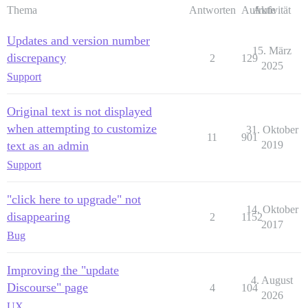
Thema
Antworten
Aufrufe
Aktivität
Updates and version number
15. März
discrepancy
2
129
2025
Support
Original text is not displayed
when attempting to customize
31. Oktober
11
901
text as an admin
2019
Support
"click here to upgrade" not
14. Oktober
disappearing
2
1152
2017
Bug
Improving the "update
4. August
Discourse" page
4
104
2026
UX