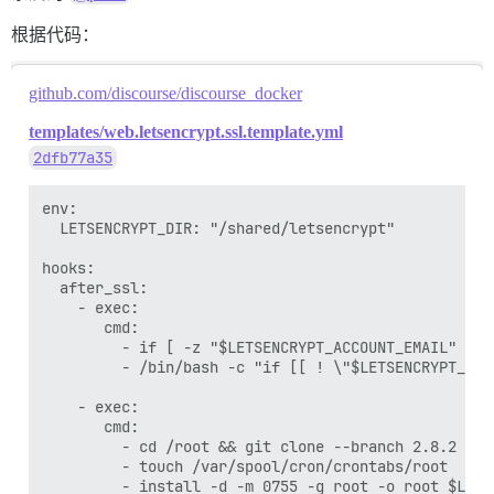
根据代码：
github.com/discourse/discourse_docker
templates/web.letsencrypt.ssl.template.yml
2dfb77a35
env:

  LETSENCRYPT_DIR: "/shared/letsencrypt"

hooks:

  after_ssl:

    - exec:

       cmd:

         - if [ -z "$LETSENCRYPT_ACCOUNT_EMAIL" ]; 
         - /bin/bash -c "if [[ ! \"$LETSENCRYPT_ACC
    - exec:

       cmd:

         - cd /root && git clone --branch 2.8.2 --d
         - touch /var/spool/cron/crontabs/root

         - install -d -m 0755 -g root -o root $LETSE