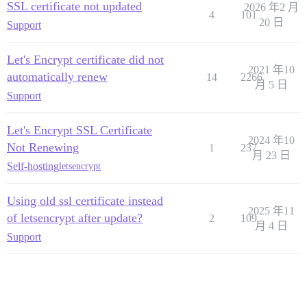
SSL certificate not updated
2026 年2 月
4
101
20 日
Support
Let's Encrypt certificate did not
2021 年10
automatically renew
14
2266
月 5 日
Support
Let's Encrypt SSL Certificate
2024 年10
Not Renewing
1
237
月 23 日
Self-hosting
letsencrypt
Using old ssl certificate instead
2025 年11
of letsencrypt after update?
2
109
月 4 日
Support