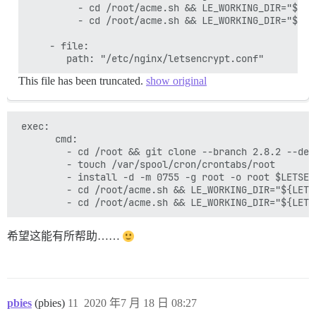
         - cd /root/acme.sh && LE_WORKING_DIR="${LE
         - cd /root/acme.sh && LE_WORKING_DIR="${LE
    - file:

This file has been truncated.
show original
 exec:

       cmd:

         - cd /root && git clone --branch 2.8.2 --dep
         - touch /var/spool/cron/crontabs/root

         - install -d -m 0755 -g root -o root $LETSENC
         - cd /root/acme.sh && LE_WORKING_DIR="${LETS
希望这能有所帮助……
pbies
(pbies)
11
2020 年7 月 18 日 08:27