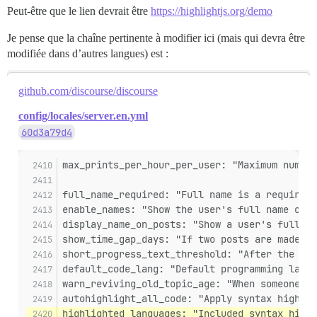
Peut-être que le lien devrait être
https://highlightjs.org/demo
Je pense que la chaîne pertinente à modifier ici (mais qui devra être
modifiée dans d’autres langues) est :
github.com/discourse/discourse
config/locales/server.en.yml
60d3a79d4
max_prints_per_hour_per_user: "Maximum number
full_name_required: "Full name is a required 
enable_names: "Show the user's full name on t
display_name_on_posts: "Show a user's full na
show_time_gap_days: "If two posts are made th
short_progress_text_threshold: "After the num
default_code_lang: "Default programming langu
warn_reviving_old_topic_age: "When someone s
autohighlight_all_code: "Apply syntax highlig
highlighted_languages: "Included syntax highl