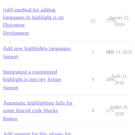
(old) method for adding
languages to highlight.js on
Janvier 22,
12
7770
Discourse
2024
Development
Add new highlightjs languages
1
177
Mai 13, 2025
Support
Integrating a customized
Août 21,
highlight.js into my forum
9
2695
2016
Support
Automatic highlighting fails for
Juillet 29,
some fenced code blocks
8
125
2026
Bug
bug
Add support for hljs aliases for