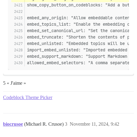
show_copy_button_on_codeblocks: "Add a button
embed_any_origin: "Allow embeddable content r
embed_topics_list: "Enable the embedding of t
embed_set_canonical_url: "Set the canonical U
embed_truncate: "Shorten the contents of pos
embed_unlisted: "Embedded topics will be unli
import_embed_unlisted: "Imported embedded top
embed_support_markdown: "Support Markdown for
allowed_embed_selectors: "A comma separated l
5 « J'aime »
Codeblock Theme Picker
biocrusoe
(Michael R. Crusoe)
3
Novembre 11, 2024, 9:42