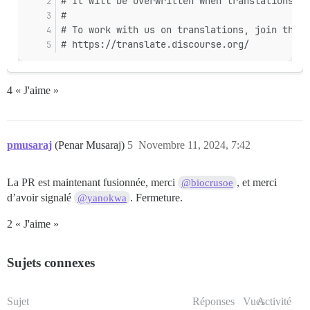
# It will be overwritten when translations ar
#
# To work with us on translations, join this 
# https://translate.discourse.org/
4 « J'aime »
pmusaraj
(Penar Musaraj)
5
Novembre 11, 2024, 7:42
La PR est maintenant fusionnée, merci
, et merci
@biocrusoe
d’avoir signalé
. Fermeture.
@yanokwa
2 « J'aime »
Sujets connexes
Sujet
Réponses
Vues
Activité