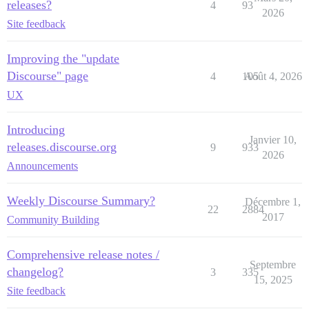
releases?
4
93
2026
Site feedback
Improving the "update
Discourse" page
4
105
Août 4, 2026
UX
Introducing
Janvier 10,
releases.discourse.org
9
933
2026
Announcements
Weekly Discourse Summary?
Décembre 1,
22
2884
2017
Community Building
Comprehensive release notes /
Septembre
changelog?
3
335
15, 2025
Site feedback