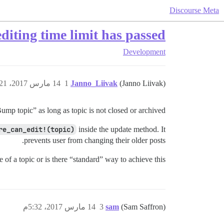
Discourse Meta
editing time limit has passed
Development
(Janno Liivak)
Janno_Liivak
1
14 مارس 2017، 5:21م
ump topic” as long as topic is not closed or archived.
re_can_edit!(topic)
inside the update method. It
prevents user from changing their older posts.
of a topic or is there “standard” way to achieve this?
(Sam Saffron)
sam
3
14 مارس 2017، 5:32م