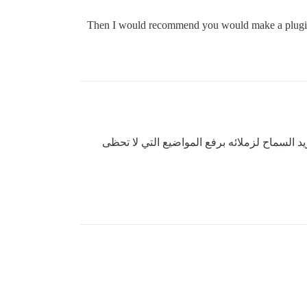
Then I would recommend you would make a plugin w
اخلية للأسئلة والأجوبة لشركته ويريد السماح لزملائه برفع المواضيع التي لا تحظى