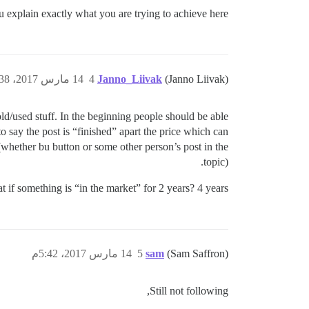
u explain exactly what you are trying to achieve here?
(Janno Liivak)
Janno_Liivak
4
14 مارس 2017، 5:38م
old/used stuff. In the beginning people should be able
to say the post is “finished” apart the price which can
whether bu button or some other person’s post in the
topic).
 if something is “in the market” for 2 years? 4 years?
(Sam Saffron)
sam
5
14 مارس 2017، 5:42م
Still not following,