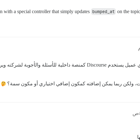
ith a special controller that simply updates
bumped_at
on the topi
هل سأل أي شخص آخر عن زر “رفع الموضوع”؟ لدي عميل يستخدم Discourse كمنصة د
ات، ولكن ربما يمكن إضافته كمكون إضافي اختياري أو مكون سمة؟
ا