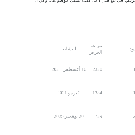
“بإزعاج” فئة التداول بمنشورات “up” (والتي لم تكن مسموحة بالمناسبة… كانت لدينا قواعد ومشرفون). لذلك عندما كنت ترغب في بيع شيء ما، كنت تنشئ موضوعك، وكل 3
مرات
ود
النشاط
العرض
2320
16 أغسطس 2021
1384
2 يونيو 2021
729
20 نوفمبر 2025