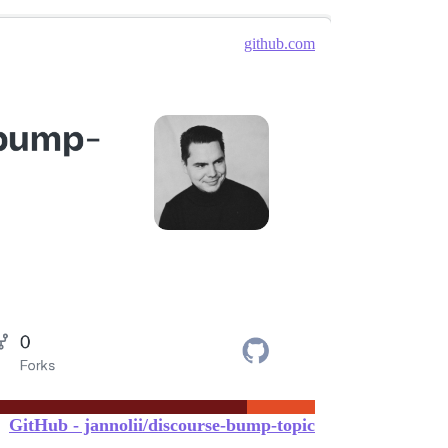
github.com
GitHub - jannolii/discourse-bump-topic