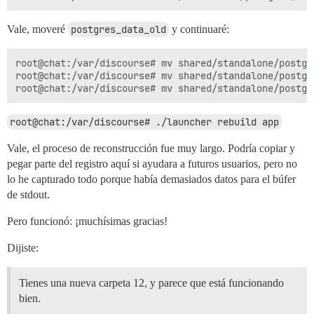
Vale, moveré
postgres_data_old
y continuaré:
root@chat:/var/discourse# mv shared/standalone/postgr
root@chat:/var/discourse# mv shared/standalone/postgr
root@chat:/var/discourse# ./launcher rebuild app
Vale, el proceso de reconstrucción fue muy largo. Podría copiar y
pegar parte del registro aquí si ayudara a futuros usuarios, pero no
lo he capturado todo porque había demasiados datos para el búfer
de stdout.
Pero funcionó: ¡muchísimas gracias!
Dijiste:
Tienes una nueva carpeta 12, y parece que está funcionando
bien.