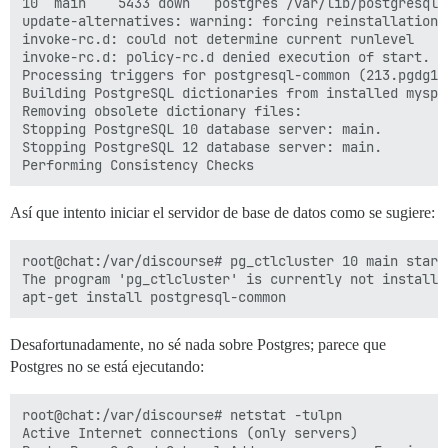
10  main    5433 down   postgres /var/lib/postgresql/
update-alternatives: warning: forcing reinstallation 
invoke-rc.d: could not determine current runlevel

invoke-rc.d: policy-rc.d denied execution of start.

Processing triggers for postgresql-common (213.pgdg100
Building PostgreSQL dictionaries from installed myspe
Removing obsolete dictionary files:

Stopping PostgreSQL 10 database server: main.

Stopping PostgreSQL 12 database server: main.

Así que intento iniciar el servidor de base de datos como se sugiere:
root@chat:/var/discourse# pg_ctlcluster 10 main start

The program 'pg_ctlcluster' is currently not installe
Desafortunadamente, no sé nada sobre Postgres; parece que
Postgres no se está ejecutando:
root@chat:/var/discourse# netstat -tulpn

Active Internet connections (only servers)
