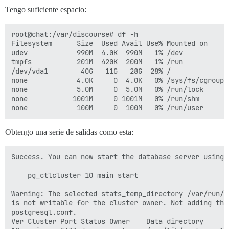
Tengo suficiente espacio:
root@chat:/var/discourse# df -h

Filesystem      Size  Used Avail Use% Mounted on

udev            990M  4.0K  990M   1% /dev

tmpfs           201M  420K  200M   1% /run

/dev/vda1        40G   11G   28G  28% /

none            4.0K     0  4.0K   0% /sys/fs/cgroup

none            5.0M     0  5.0M   0% /run/lock

none           1001M     0 1001M   0% /run/shm

Obtengo una serie de salidas como esta:
Success. You can now start the database server using:

    pg_ctlcluster 10 main start

Warning: The selected stats_temp_directory /var/run/p
is not writable for the cluster owner. Not adding this
postgresql.conf.

Ver Cluster Port Status Owner    Data directory       