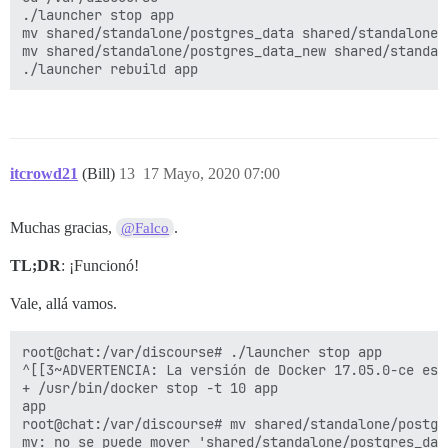
./launcher stop app

mv shared/standalone/postgres_data shared/standalone/p
mv shared/standalone/postgres_data_new shared/standalo
itcrowd21
(Bill)
13
17 Mayo, 2020 07:00
Muchas gracias,
.
@Falco
TL;DR
: ¡Funcionó!
Vale, allá vamos.
root@chat:/var/discourse# ./launcher stop app

^[[3~ADVERTENCIA: La versión de Docker 17.05.0-ce est
+ /usr/bin/docker stop -t 10 app

app

root@chat:/var/discourse# mv shared/standalone/postgr