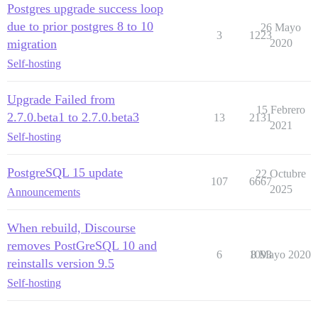
Postgres upgrade success loop
due to prior postgres 8 to 10
26 Mayo
3
1223
migration
2020
Self-hosting
Upgrade Failed from
15 Febrero
2.7.0.beta1 to 2.7.0.beta3
13
2131
2021
Self-hosting
PostgreSQL 15 update
22 Octubre
107
6667
2025
Announcements
When rebuild, Discourse
removes PostGreSQL 10 and
6
1093
8 Mayo 2020
reinstalls version 9.5
Self-hosting