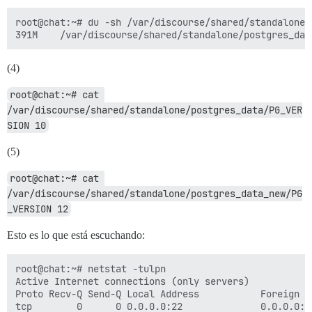
          - git clone https://github.com/discourse/doc
root@chat:~# du -sh /var/discourse/shared/standalone/p
## Recuerda, esta es sintaxis YAML: solo puedes tener
run:

  - exec: echo "Inicio de comandos personalizados"

(4)
  ## Si deseas establecer la dirección de correo elec
root@chat:~# cat 
  #- exec: rails r "SiteSetting.notification_email='i
/var/discourse/shared/standalone/postgres_data/PG_VER
  ## Después de recibir el primer correo de registro,
SION 10
  ## Si deseas configurar el inicio de sesión con con
  ## Usa solo una de las siguientes líneas:

(5)
  #- exec: /usr/sbin/usermod -p 'PASSWORD_HASH' root

  #- exec: /usr/sbin/usermod -p "$(mkpasswd -m sha-25
root@chat:~# cat 
/var/discourse/shared/standalone/postgres_data_new/PG
  - exec: echo "Fin de comandos personalizados"

_VERSION 12
Esto es lo que está escuchando:
root@chat:~# netstat -tulpn

Active Internet connections (only servers)

Proto Recv-Q Send-Q Local Address           Foreign A
tcp        0      0 0.0.0.0:22              0.0.0.0:*