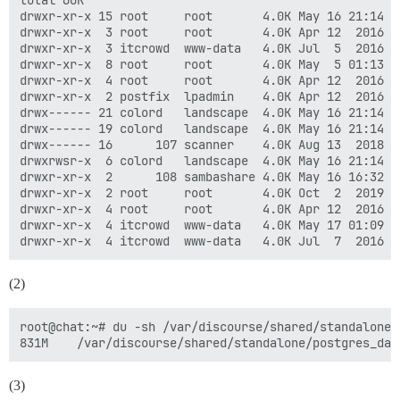
total 60K

  DISCOURSE_SMTP_PASSWORD: XXXXXXXXXXXXXXXXXXXXXXXXXX
drwxr-xr-x 15 root     root       4.0K May 16 21:14 .

  #DISCOURSE_SMTP_ENABLE_START_TLS: true             
drwxr-xr-x  3 root     root       4.0K Apr 12  2016 ..
drwxr-xr-x  3 itcrowd  www-data   4.0K Jul  5  2016 ba
  ## El correo electrónico de Lets Encrypt te permiti
drwxr-xr-x  8 root     root       4.0K May  5 01:13 le
  LETSENCRYPT_ACCOUNT_EMAIL: XXX@commedia.org.uk

drwxr-xr-x  4 root     root       4.0K Apr 12  2016 lo
drwxr-xr-x  2 postfix  lpadmin    4.0K Apr 12  2016 po
  ## La dirección CDN para esta instancia de Discours
drwx------ 21 colord   landscape  4.0K May 16 21:14 po
  #DISCOURSE_CDN_URL: //discourse-cdn.example.com

drwx------ 19 colord   landscape  4.0K May 16 21:14 po
drwx------ 16      107 scanner    4.0K Aug 13  2018 po
## Estos contenedores son sin estado; todos los datos
drwxrwsr-x  6 colord   landscape  4.0K May 16 21:14 po
volumes:

drwxr-xr-x  2      108 sambashare 4.0K May 16 16:32 re
  - volume:

drwxr-xr-x  2 root     root       4.0K Oct  2  2019 ss
      host: /var/discourse/shared/standalone

drwxr-xr-x  4 root     root       4.0K Apr 12  2016 st
      guest: /shared

drwxr-xr-x  4 itcrowd  www-data   4.0K May 17 01:09 tm
  - volume:

      host: /var/discourse/shared/standalone/log/var-l
      guest: /var/log

(2)
## El plugin docker manager te permite actualizar Dis
## http://chat.canstream.co.uk/admin/docker

root@chat:~# du -sh /var/discourse/shared/standalone/p
hooks:

  after_code:

    - exec:

        cd: $home/plugins

(3)
        cmd:
