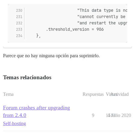
					 "This data type is n
					 "cannot currently be
					 "and restart the upgrad
		.threshold_version = 906
	},
Parece que no hay ninguna opción para suprimirlo.
Temas relacionados
Tema
Respuestas
Vistas
Actividad
Forum crashes after upgrading
from 2.4.0
9
1513
4 Julio 2020
Self-hosting