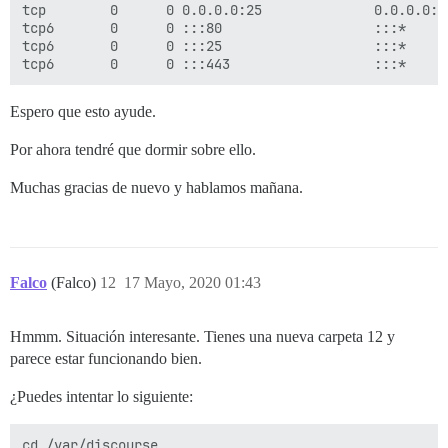
tcp        0      0 0.0.0.0:25              0.0.0.0:*
tcp6       0      0 :::80                   :::*     
tcp6       0      0 :::25                   :::*     
Espero que esto ayude.
Por ahora tendré que dormir sobre ello.
Muchas gracias de nuevo y hablamos mañana.
Falco
(Falco)
12
17 Mayo, 2020 01:43
Hmmm. Situación interesante. Tienes una nueva carpeta 12 y
parece estar funcionando bien.
¿Puedes intentar lo siguiente:
cd /var/discourse
