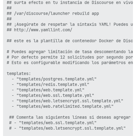
## surta efecto en tu instancia de Discourse en vivo:

##

## /var/discourse/launcher rebuild app

##

## ¡Asegúrate de respetar la sintaxis YAML! Puedes us
## http://www.yamllint.com/

## este es la plantilla de contenedor Docker de Disco
# Puedes agregar limitación de tasa descomentando la 
# Por defecto permite 12 solicitudes por segundo por 
# Esto es configurable modificando los parámetros en e
templates:

  - "templates/postgres.template.yml"

  - "templates/redis.template.yml"

  - "templates/web.template.yml"

  - "templates/web.ssl.template.yml"

  - "templates/web.letsencrypt.ssl.template.yml"

  - "templates/web.ratelimited.template.yml"

 ## Comenta las siguientes líneas si deseas agregar L
 # - "templates/web.ssl.template.yml"

 # - "templates/web.letsencrypt.ssl.template.yml"
