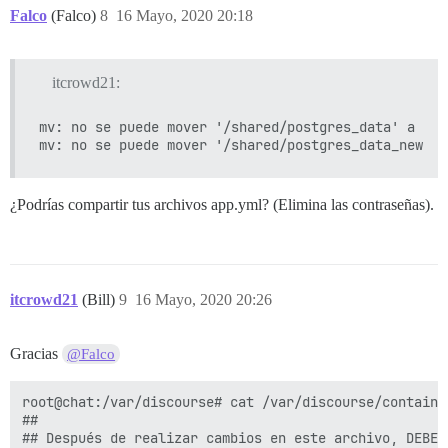
Falco
(Falco)
8
16 Mayo, 2020 20:18
itcrowd21:
mv: no se puede mover '/shared/postgres_data' a '/s
¿Podrías compartir tus archivos app.yml? (Elimina las contraseñas).
itcrowd21
(Bill)
9
16 Mayo, 2020 20:26
Gracias
@Falco
root@chat:/var/discourse# cat /var/discourse/container
##

## Después de realizar cambios en este archivo, DEBES