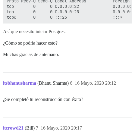
Proto Recv-Q Send-Q Local Address           Foreign A
tcp        0      0 0.0.0.0:22              0.0.0.0:*
tcp        0      0 0.0.0.0:25              0.0.0.0:*
Así que necesito iniciar Postgres.
¿Cómo se podría hacer esto?
Muchas gracias de antemano.
itsbhanusharma
(Bhanu Sharma)
6
16 Mayo, 2020 20:12
¿Se completó tu reconstrucción con éxito?
itcrowd21
(Bill)
7
16 Mayo, 2020 20:17