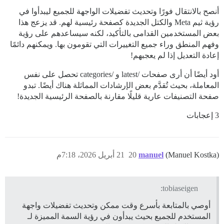
أنصح بالانتقال فورًا وتحديث تفضيلات الواجهة للجميع ليبدأوا في
رؤية ثيم Meta والكتل الجديدة كصفحة رئيسية لهم. قد يزعج هذا
بعض المستخدمين القدامى بالتأكيد، لكنه سيساعدهم على رؤية
وفهم المنطق وراء جميع التغييرات التي تقومون بها. ويمكنهم دائمًا
إعادة التعديل إذا لم يعجبهم!
أود أيضًا أن أرى صفحات /latest و /categories تحصل على نفس
المعاملة، بحيث تُقدَّم بعض الإرشادات المماثلة هناك أيضًا. تبدو
صفحة التصنيفات عارية قليلًا مقارنة بالصفحة الرئيسية الجديدة!
3 إعجابات
(Manuel Kostka)
manuel
20
21 أبريل 2026، 7:18م
tobiaseigen:
أوصي بالمتابعة بأسرع وقت ممكن وتحديث تفضيلات واجهة
المستخدم للجميع بحيث يبدأون في رؤية السمة المميزة لـ