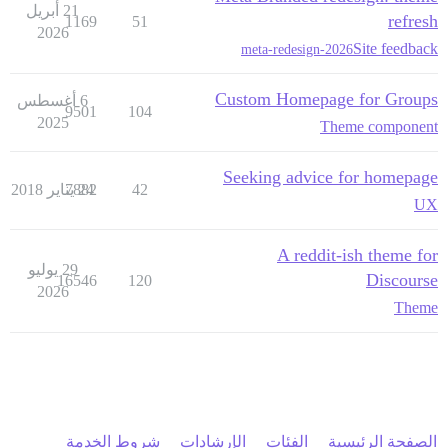
21 أبريل
refresh
1169
51
2026
Site feedback
meta-redesign-2026
Custom Homepage for Groups
6 أغسطس
9501
104
2025
Theme component
Seeking advice for homepage
42
24 يناير 2018
7882
UX
A reddit-ish theme for
29 يوليو
Discourse
16546
120
2026
Theme
الصفحة الرئيسية
الفئات
الإرشادات
شروط الخدمة