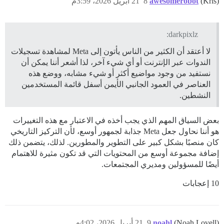
(Kris)
awesomerobot
8
21 أبريل 2026، 3:59م
darkpixlz:
لا أعتقد أن الكثير من الناس يأتون إلى Meta لمشاهدة تسجيلات
الندوات عبر الإنترنت أو أي شيء آخر، لذا أشعر أننا يمكن أن
نستفيد من وجود مواضيع أكثر أو شيء مشابه، ووضع هذه
العناصر في العمود الجانبي الأيمن أسفل قائمة المستخدمين
النشطين.
بعض السياق المهم الذي يجب أخذه في الاعتبار مع هذه التغييرات
هو أننا نحاول جعل Meta جذابة لجمهور أوسع، لأن التركيز التاريخي
كان منصبًا بشكل كبير على التطوير والمطورين. لذلك، يتضمن ذلك
إضافة مجموعة أوسع من المحتويات التي قد تكون مثيرة للاهتمام
أيضًا للمسؤولين ومديري المجتمعات.
10 إعجابات
(Noah Lovell)
noahl
9
21 أبريل 2026، 4:02م