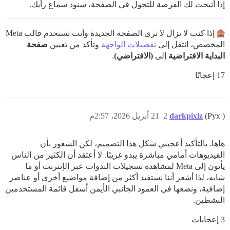
إذا أتيحت لك الفرصة للتجول في الصفحة، سنود سماع رأيك.
إذا كنت لا تزال لا ترى الصفحة الجديدة وأنت تستخدم قالب Meta
المخصص، انتقل إلى
تفضيلات الواجهة
وتأكد من تعيين
صفحة
البداية الافتراضية
إلى
(الافتراضي)
.
17 إعجابًا
(Pyx )
darkpixlz
2
21 أبريل 2026، 2:57م
هاها. بالتأكيد أعجبني شكل هذا التصميم، لكن الشعور بأن
الفيديوهات أمامي مباشرة يبدو غريبًا. لا أعتقد أن الكثير من الناس
يأتون إلى Meta لمشاهدة تسجيلات الندوات عبر الإنترنت أو ما
شابه، لذا أشعر أننا نستفيد أكثر من إضافة مواضيع أخرى أو عناصر
إضافية، ونضعها في العمود الجانبي الأيمن أسفل قائمة المستخدمين
النشطين.
3 إعجابات