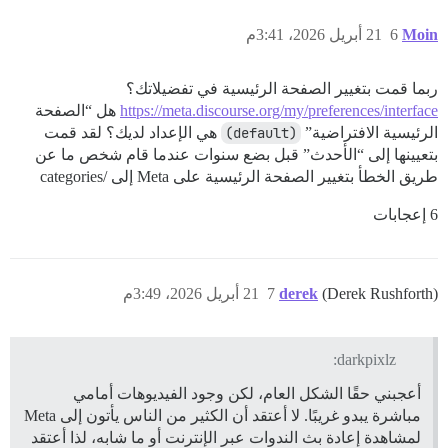
Moin
6
21 أبريل 2026، 3:41م
ربما قمت بتغيير الصفحة الرئيسية في تفضيلاتك؟
https://meta.discourse.org/my/preferences/interface
هل “الصفحة
الرئيسية الافتراضية”
(default)
هي الإعداد لديك؟ لقد قمت
بتعيينها إلى “الأحدث” قبل بضع سنوات عندما قام شخص ما عن
طريق الخطأ بتغيير الصفحة الرئيسية على Meta إلى /categories
6 إعجابات
(Derek Rushforth)
derek
7
21 أبريل 2026، 3:49م
darkpixlz:
أعجبني حقًا الشكل العام، لكن وجود الفيديوهات أمامي
مباشرة يبدو غريبًا. لا أعتقد أن الكثير من الناس يأتون إلى Meta
لمشاهدة إعادة بث الندوات عبر الإنترنت أو ما شابه، لذا أعتقد