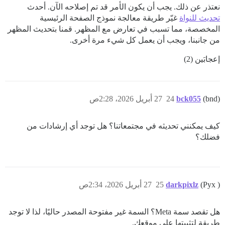
نعتذر عن ذلك. يجب أن يكون الأمر قد تم إصلاحه الآن. أحدث
تحديث للنواة
غيّر طريقة معالجة نموذج الصفحة الرئيسية
المخصصة، مما تسبب في تعارض مع المظهر. قمنا بتحديث المظهر
من جانبنا، ويجب أن يعمل كل شيء مرة أخرى.
إعجابَين (2)
(bnd)
bck055
24
27 أبريل 2026، 2:28ص
كيف يمكنني تحديثه في مجتمعاتنا؟ هل توجد أي إرشادات من
فضلك؟
(Pyx )
darkpixlz
25
27 أبريل 2026، 2:34ص
هل تقصد سمة Meta؟ السمة غير مفتوحة المصدر حاليًا، لذا لا توجد
طريقة لتثبيتها على موقعك.