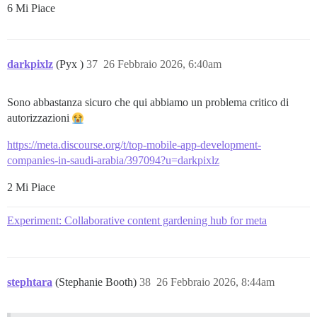
6 Mi Piace
darkpixlz
(Pyx )
37
26 Febbraio 2026, 6:40am
Sono abbastanza sicuro che qui abbiamo un problema critico di
autorizzazioni
https://meta.discourse.org/t/top-mobile-app-development-
companies-in-saudi-arabia/397094?u=darkpixlz
2 Mi Piace
Experiment: Collaborative content gardening hub for meta
stephtara
(Stephanie Booth)
38
26 Febbraio 2026, 8:44am