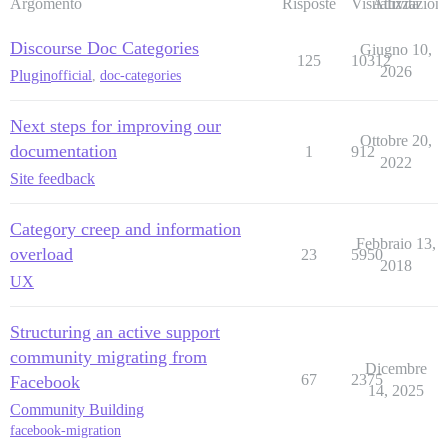
Argomento
Risposte
Visualizzazioni
Attività
Discourse Doc Categories
Giugno 10,
125
10312
2026
Plugin
official
,
doc-categories
Next steps for improving our
Ottobre 20,
documentation
1
912
2022
Site feedback
Category creep and information
Febbraio 13,
overload
23
5950
2018
UX
Structuring an active support
community migrating from
Dicembre
67
2375
Facebook
14, 2025
Community Building
facebook-migration