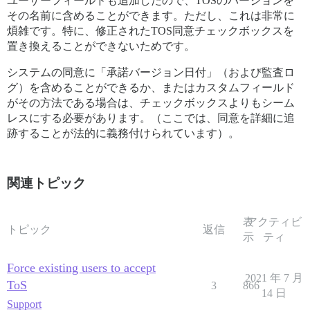
ユーザーフィールドも追加したので、TOSのバージョンを
その名前に含めることができます。ただし、これは非常に
煩雑です。特に、修正されたTOS同意チェックボックスを
置き換えることができないためです。
システムの同意に「承諾バージョン日付」（および監査ロ
グ）を含めることができるか、またはカスタムフィールド
がその方法である場合は、チェックボックスよりもシーム
レスにする必要があります。（ここでは、同意を詳細に追
跡することが法的に義務付けられています）。
関連トピック
表
アクティビ
トピック
返信
示
ティ
Force existing users to accept
2021 年 7 月
ToS
3
866
14 日
Support