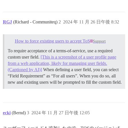
RGJ
(Richard - Communiteq)
2
2024 年 11 月 26 日午後 8:32
How to force existing users to accept ToS
Support
To require acceptance of a terms-of-service, use a required
custom user field.
[This is a screenshot of a user profile page
from a web application, likely for managing user fields.
(Captioned by AI)]
When defining a user field, you can select
“Field Requirement” as “For all users”. When you do so, all
new and existing users will be prompted to fill the custom field.
ecki
(Bernd)
3
2024 年 11 月 27 日午後 12:05