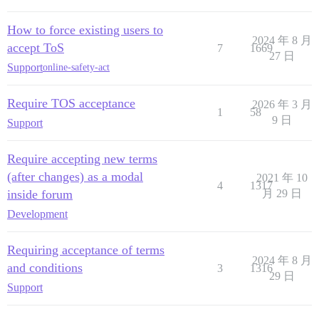
How to force existing users to
2024 年 8 月
accept ToS
7
1669
27 日
Support
online-safety-act
Require TOS acceptance
2026 年 3 月
1
58
9 日
Support
Require accepting new terms
(after changes) as a modal
2021 年 10
4
1317
inside forum
月 29 日
Development
Requiring acceptance of terms
2024 年 8 月
and conditions
3
1316
29 日
Support