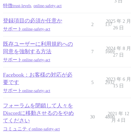
3 日
特徴
trust-levels
,
online-safety-act
登録項目の必須か任意か
2025 年 2 月
2
137
26 日
サポート
online-safety-act
既存ユーザーに利用規約への
2024 年 8 月
同意を強制する方法
7
1669
27 日
サポート
online-safety-act
Facebook：お客様の対応が必
2023 年 6 月
要です
5
2932
15 日
サポート
online-safety-act
フォーラムを閉鎖して人々を
Discordに移動させるのをやめ
2021 年 12
30
4800
てください
月 4 日
コミュニティ
online-safety-act