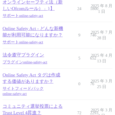
オンラインセーフティ法（新
2025 年 8 月
しいOfcomルール）」}】
24
1800
1 日
サポート
online-safety-act
Online Safety Act - どんな新機
2025 年 7 月
能が利用可能になりますか？
9
746
28 日
サポート
online-safety-act
法令遵守プラグイン
2025 年 4 月
5
652
13 日
プラグイン
online-safety-act
Online Safety Act タグは作成
する価値がありますか？
2025 年 3 月
0
76
25 日
サイトフィードバック
online-safety-act
コミュニティ選挙投票による
2025 年 3 月
Trust Level 4昇進？
72
2293