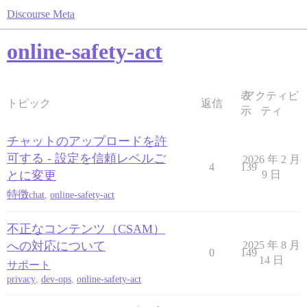
Discourse Meta
online-safety-act
表
アクティビ
トピック
返信
示
ティ
チャットのアップロードを許
可する - 設定を信頼レベルご
2026 年 2 月
4
139
とに変更
9 日
特徴
chat
,
online-safety-act
不正なコンテンツ（CSAM）
への対応について
2025 年 8 月
0
149
14 日
サポート
privacy
,
dev-ops
,
online-safety-act