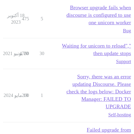
Browser upgrade fails when
discourse is configured to use
18 أكتوبر
475
5
2023
one unicorn worker
Bug
"Waiting for unicorn to reload",
then update stops
30
20 يونيو 2021
4760
Support
Sorry, there was an error
updating Discourse. Please
check the logs below: Docker
1
18 مايو 2024
260
Manager: FAILED TO
UPGRADE
Self-hosting
Failed upgrade from