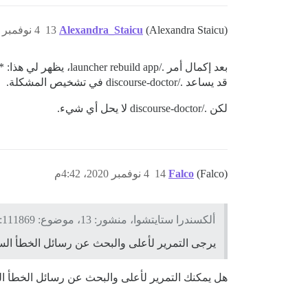
(Alexandra Staicu)
Alexandra_Staicu
13
4 نوفمبر 2020، 4:41م
بعد إكمال أمر ./launcher rebuild app، يظهر لي هذا: ** فشل في التمهيد ** يرجى التمرير لأعلى والبحث عن رسائل الخطأ السابقة، فقد يكون هناك أكثر من رسالة واحدة.
قد يساعد ./discourse-doctor في تشخيص المشكلة.
لكن ./discourse-doctor لا يحل أي شيء.
(Falco)
Falco
14
4 نوفمبر 2020، 4:42م
ألكسندرا ستايتشوا، منشور: 13، موضوع: 111869:
يرجى التمرير لأعلى والبحث عن رسائل الخطأ السا
هل يمكنك التمرير لأعلى والبحث عن رسائل الخطأ ا