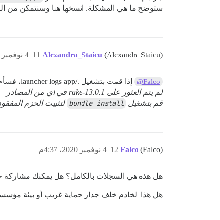
ستوضح ما هي المشكلة. انسخها هنا وسنتمكن من ال
(Alexandra Staicu)
Alexandra_Staicu
11
4 نوفمبر 2020، 4:32م
إذا قمت بتشغيل ./launcher logs app، فسأحصل على هذا:
@Falco
لم يتم العثور على rake-13.0.1 في أي من المصادر
قم بتشغيل
bundle install
لتثبيت الحزم المفقود
(Falco)
Falco
12
4 نوفمبر 2020، 4:37م
هل هذه هي السجلات بالكامل؟ هل يمكنك مشاركة ج
هل هذا الخادم خلف جدار حماية غريب أو بيئة مؤسسية؟ أم أنه خادم