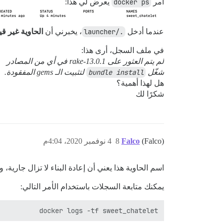
أمر
docker ps
يعرض لي هذا:
عندما أدخل
./launcher
، يخبرني أن
الحاوية غير قي
في ملف السجل، أرى هذا:
لم يتم العثور على rake-13.0.1 في أي من المصادر
شغّل
bundle install
لتثبيت الـ gems المفقودة.
هل لهذا أهمية؟
شكرًا لك
(Falco)
Falco
8
4 نوفمبر 2020، 4:04م
اسم الحاوية هذا يعني أن إعادة البناء لا تزال جارية، ولمدة 4 دقائ
يمكنك متابعة السجلات باستخدام الأمر التالي:
docker logs -tf sweet_chatelet
