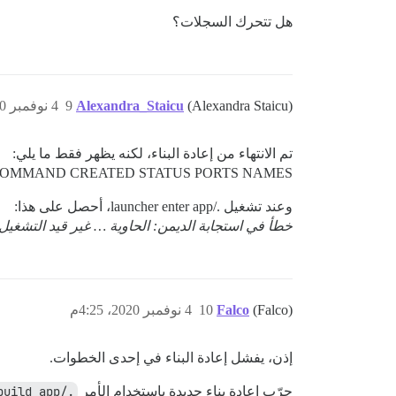
هل تتحرك السجلات؟
(Alexandra Staicu)
Alexandra_Staicu
9
4 نوفمبر 2020، 4:07م
تم الانتهاء من إعادة البناء، لكنه يظهر فقط ما يلي:
COMMAND CREATED STATUS PORTS NAMES
وعند تشغيل ./launcher enter app، أحصل على هذا:
خطأ في استجابة الديمن: الحاوية … غير قيد التشغيل
(Falco)
Falco
10
4 نوفمبر 2020، 4:25م
إذن، يفشل إعادة البناء في إحدى الخطوات.
جرّب إعادة بناء جديدة باستخدام الأمر
./launcher rebuild app