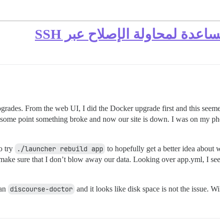
اعدة لمحاولة الإصلاح عبر SSH
ades. From the web UI, I did the Docker upgrade first and this seemed 
t some point something broke and now our site is down. I was on my pho
o try
./launcher rebuild app
to hopefully get a better idea about 
e sure that I don’t blow away our data. Looking over app.yml, I see that
ran
discourse-doctor
and it looks like disk space is not the issue. W