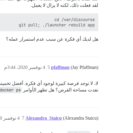
لقد فعلت ذلك، لكنه لا يزال لا يعمل.
git pull; ./launcher rebuild app

هل لديك أي فكرة عن سبب عدم استمرار عمله؟
(Jay Pfaffman)
pfaffman
5
4 نوفمبر 2020، 3:44م
لا، لا توجد فرصة كبيرة لوجود أي فكرة. أفضل تخميني
نفدت مساحة القرص؟ هل تظهر الأوامر
docker ps
(Alexandra Staicu)
Alexandra_Staicu
7
4 نوفمبر 2020، 3:49م