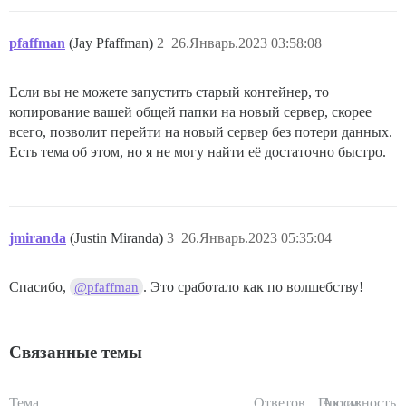
pfaffman
(Jay Pfaffman)
2
26.Январь.2023 03:58:08
Если вы не можете запустить старый контейнер, то
копирование вашей общей папки на новый сервер, скорее
всего, позволит перейти на новый сервер без потери данных.
Есть тема об этом, но я не могу найти её достаточно быстро.
jmiranda
(Justin Miranda)
3
26.Январь.2023 05:35:04
Спасибо,
. Это сработало как по волшебству!
@pfaffman
Связанные темы
Тема
Ответов
Просм.
Активность