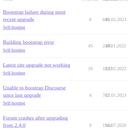
Bootstrap failure during most
recent upgrade
6
641
03.02.2023
Self-hosting
Building bootstrap error
45
2445
20.11.2022
Self-hosting
Latest site upgrade not working
10
1835
22.02.2022
Self-hosting
Unable to boostrap Discourse
since last upgrade
4
767
22.01.2023
Self-hosting
Forum crashes after upgrading
from 2.4.0
9
1512
04.07.2020