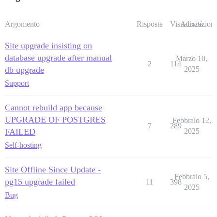
Argomento
Risposte
Visualizzazioni
Attività
Site upgrade insisting on
database upgrade after manual
Marzo 10,
2
114
db upgrade
2025
Support
Cannot rebuild app because
UPGRADE OF POSTGRES
Febbraio 12,
7
289
FAILED
2025
Self-hosting
Site Offline Since Update -
Febbraio 5,
pg15 upgrade failed
11
398
2025
Bug